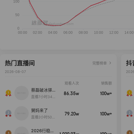
热门直播间
抖
完整榜单
2026-08-07
202
观看人次
销售额
蔡磊破冰驿站
86.35w
100w+
直播间好物分
直播7小时34分
享
3秒
舅妈来了
79.20w
100w+
直播2小时50分
53秒
2026行稳致