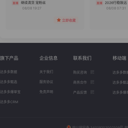
分组
继续清货 宠粉丝
2026行稳致远
08/08 19:27
08/08 07:31
收藏
立即收藏
旗下产品
企业信息
联系我们
移动端
达多多数据
关于我们
购买咨询
达多多数
达多多甄选
服务协议
商务合作
达多多甄
达多多爆单宝
免责声明
产品反馈
达多多爆
达多多CRM
皖公网安备 34019202002109号
皖