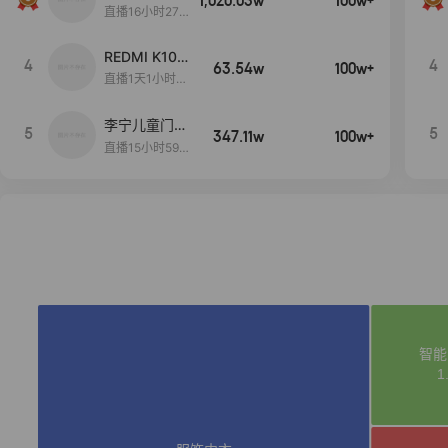
1,020.03w
100w+
远
直播16小时27
分18秒
REDMI K100
4
4
63.54w
100w+
Pro系列新品
直播1天1小时51
手机预约开
秒
启！
李宁儿童门店
5
5
347.11w
100w+
爆款赤兔8pr
直播15小时59
o终于有货
分52秒
了，全网销冠
刷新历史底价