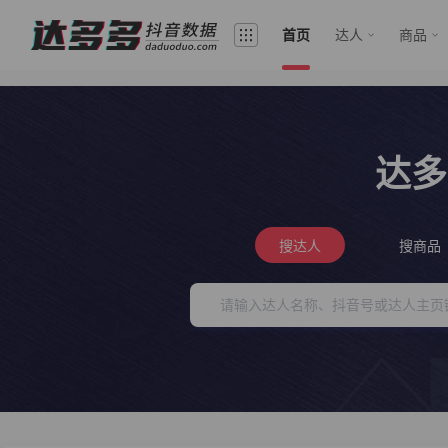
首页
达人
商品
达多
搜达人
搜商品