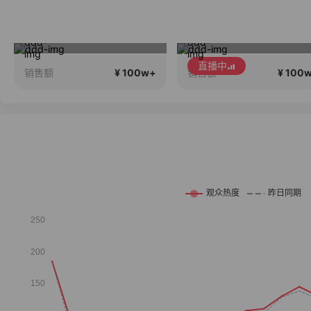
夏季新品搭配分享～
维密中国十
直播中
¥ 100w+
¥ 100
销售额
销售额