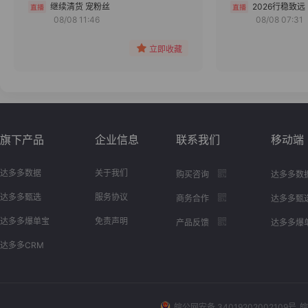
分组
继续清货 宠粉丝
2026行稳致远
08/08 11:46
08/08 07:31
收藏
立即收藏
旗下产品
企业信息
联系我们
移动端
达多多数据
关于我们
购买咨询
达多多数
达多多甄选
服务协议
商务合作
达多多甄
达多多爆单宝
免责声明
产品反馈
达多多爆
达多多CRM
皖公网安备 34019202002109号
皖