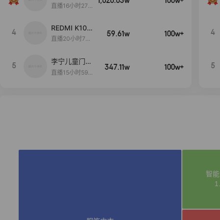
1,020.03w
100w+
远
直播16小时27
分18秒
REDMI K100
4
4
59.61w
100w+
Pro系列新品
直播20小时7分
手机预约开
51秒
启！
李宁儿童门店
5
5
347.11w
100w+
爆款赤兔8pr
直播15小时59
o终于有货
分52秒
了，全网销冠
刷新历史底价