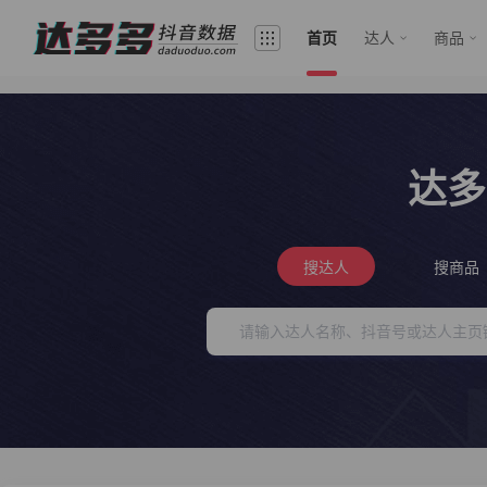
首页
达人
商品
达多
搜达人
搜商品