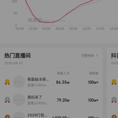
热门直播间
抖
完整榜单
2026-08-07
202
观看人次
销售额
蔡磊破冰驿站
86.35w
100w+
直播间好物分
直播7小时34分
享
3秒
舅妈来了
79.20w
100w+
直播2小时50分
53秒
2026行稳致