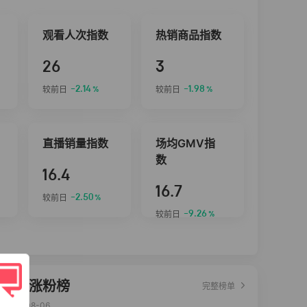
观看人次指数
热销商品指数
26
3
-2.14
-1.98
较前日
较前日
%
%
直播销量指数
场均GMV指
数
16.4
16.7
-2.50
较前日
%
-9.26
较前日
%
达人涨粉榜
完整榜单
2026-08-06