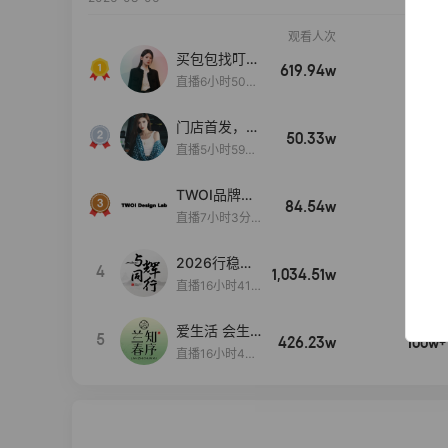
观看人次
销售额
买包包找叮
619.94w
100w+
当,一折购！
直播6小时50分
17秒
门店首发，秋
50.33w
100w+
款大上新！！
直播5小时59分
26秒
TWOI品牌直
84.54w
100w+
播间新款上
直播7小时3分5
新！！！
9秒
2026行稳致
4
1,034.51w
100w+
远
直播16小时41
分3秒
爱生活 会生
5
426.23w
100w+
活
直播16小时45
分48秒