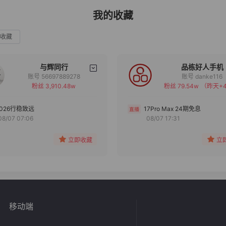
我的收藏
收藏
与辉同行
品栋好人手机
账号 56697889278
账号 danke116
粉丝 3,910.48w
粉丝 79.54w
（昨天+4
备注
备注
分组
分组
2026行稳致远
17Pro Max 24期免息
08/07 07:06
08/07 17:31
收藏
收藏
立即收藏
立
移动端