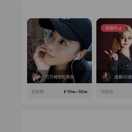
直播中
毛戈平眼影310m买正送正！
万万喊你吃宵夜
成都05夜
10w~50w
¥ 10w~50w
销售额
销售额