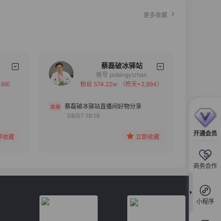
更多收藏
蔡磊破冰驿站
账号 pobingyizhan
69）
粉丝 574.22w
（昨天+2,894）
备注
分组
蔡磊破冰驿站直播间好物分享
08/07 18:16
收藏
开通会员
即收藏
立即收藏
商务合作
小程序