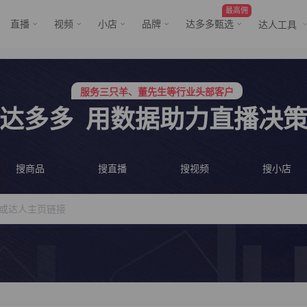
最高佣
直播
视频
小店
品牌
达多多甄选
达人工具
服务三只羊、董先生等行业头部客户
行业价格屠夫，年卡会员低至798/年
服务三只羊、董先生等行业头部客户
行业价格屠夫，年卡会员低至798/年
达多多
用数据助力直播决
搜商品
搜直播
搜视频
搜小店