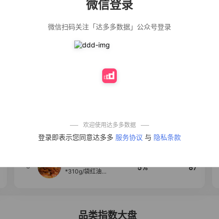
微信登录
佣金
热推达人
微信扫码关注「达多多数据」公众号登录
法式气质温柔风
12%
139
荷叶边长袖衬衫
女设计感小众秋
季大码mm宽松上
衣潮
公仔牌顽渍净洗
20%
138
衣粉轻松搓洗去
污渍除菌除螨3倍
洁净去渍家用去
黄
防盗刷金属卡包
50%
100
男士不锈钢卡片
包女式防消磁小
巧卡盒卡套
欢迎使用达多多数据
【试吃两包】松
4
40%
95
登录即表示您同意达多多
服务协议
与
隐私条款
茸红烧酱汁红烧
肉大棒骨红烧排
骨调味酱D
麦醉侠 湿凉皮7袋
5
5%
87
*310g/袋红油麻
酱凉皮开袋即食
现做现发
品类指数大盘