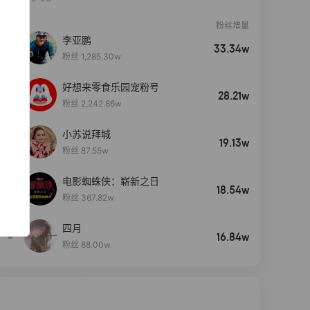
粉丝增量
李亚鹏
33.34w
粉丝 1,285.30w
好想来零食乐园宠粉号
28.21w
粉丝 2,242.86w
小苏说拜城
19.13w
粉丝 87.55w
电影蜘蛛侠：崭新之日
4
18.54w
粉丝 367.82w
四月
5
16.84w
粉丝 88.00w