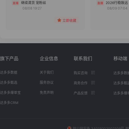
分组
继续清货 宠粉丝
2026行稳致远
08/08 19:27
08/09 07:04
收藏
立即收藏
旗下产品
企业信息
联系我们
移动端
达多多数据
关于我们
购买咨询
达多多数
达多多甄选
服务协议
商务合作
达多多甄
达多多爆单宝
免责声明
产品反馈
达多多爆
达多多CRM
皖公网安备 34019202002109号
皖