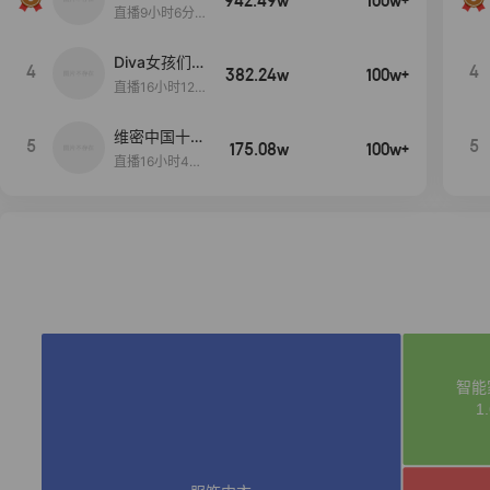
942.49w
100w+
生日献礼盛典
直播9小时6分1
2秒
Diva女孩们集
4
4
382.24w
100w+
合啦~意大利
直播16小时12
料特产来啦！
分
维密中国十周
5
5
175.08w
100w+
年 与你如此
直播16小时48
闪耀 抖音超
分34秒
级品牌日