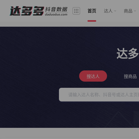
首页
达人
商品
达多
搜达人
搜商品