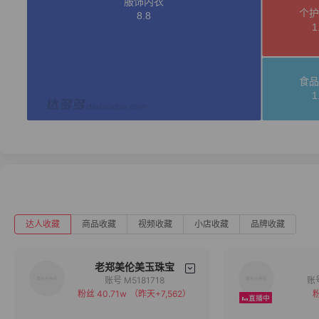
达人收藏
商品收藏
视频收藏
小店收藏
品牌收藏
老郑美伦美玉珠宝
账号 M5181718
粉丝 40.71w
（昨天+7,562）
粉
备注