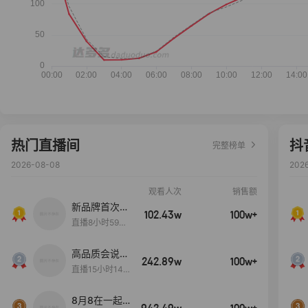
热门直播间
抖
完整榜单
2026-08-08
202
观看人次
销售额
新品牌首次大
102.43w
100w+
上新
直播8小时59分
7秒
高品质会说
242.89w
100w+
话….
直播15小时14
分50秒
8月8在一起