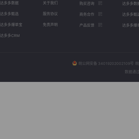
达多多数据
关于我们
购买咨询
达多多数
达多多甄选
服务协议
商务合作
达多多甄
达多多爆单宝
免责声明
产品反馈
达多多爆
达多多CRM
皖公网安备 34019202002109号
皖
数据通