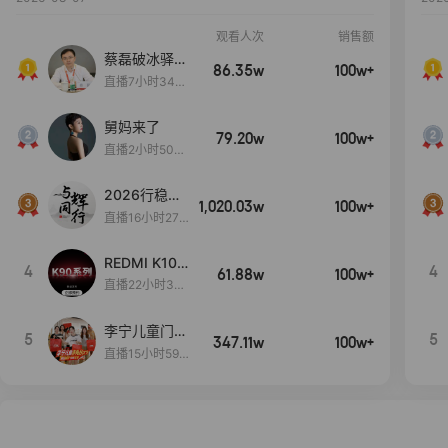
观看人次
销售额
蔡磊破冰驿站
86.35w
100w+
直播间好物分
直播7小时34分
享
3秒
舅妈来了
79.20w
100w+
直播2小时50分
53秒
2026行稳致
1,020.03w
100w+
远
直播16小时27
分18秒
REDMI K100
4
4
61.88w
100w+
Pro系列新品
直播22小时38
手机预约开
分29秒
启！
李宁儿童门店
5
5
347.11w
100w+
爆款赤兔8pr
直播15小时59
o终于有货
分52秒
了，全网销冠
刷新历史底价