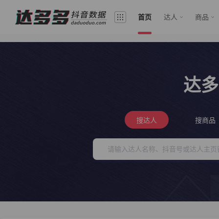
首页
达人
商品
达多
搜达人
搜商品