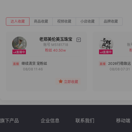
达人收藏
商品收藏
视频收藏
小店收藏
品牌收藏
老郑美伦美玉珠宝
账号 M5181718
粉丝 40.50w
粉
备注
分组
继续清货 宠粉丝
2026行稳致远
08/08 11:46
08/08 07:31
收藏
立即收藏
旗下产品
企业信息
联系我们
移动端