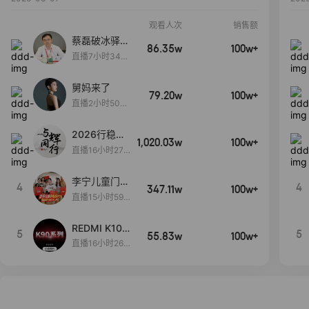
观看人次
销售额
蔡磊破冰驿站
86.35w
100w+
直播间好物分
直播7小时34分
享
3秒
舅妈来了
79.20w
100w+
直播2小时50分
53秒
2026行稳致
1,020.03w
100w+
远
直播16小时27
分18秒
李宁儿童门店
4
4
347.11w
100w+
爆款赤兔8pr
直播15小时59
o终于有货
分52秒
了，全网销冠
REDMI K100
5
5
刷新历史底价
55.83w
100w+
Pro系列新品
直播16小时26
手机预约开
分34秒
启！