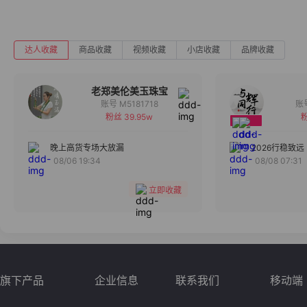
达人收藏
商品收藏
视频收藏
小店收藏
品牌收藏
老郑美伦美玉珠宝
账号 M5181718
粉丝 39.95w
粉
备注
分组
晚上高货专场大放漏
2026行稳致远
08/06 19:34
08/08 07:31
收藏
立即收藏
旗下产品
企业信息
联系我们
移动端