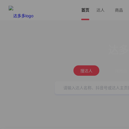
首页
达人
商品
达多
搜达人
搜商品