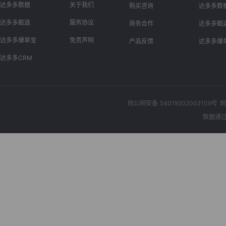
达多多数据
关于我们
购买咨询
达多多数
达多多甄选
服务协议
商务合作
达多多甄
达多多爆单宝
免责声明
产品反馈
达多多爆
达多多CRM
皖公网安备 34019202002109号
皖
数据通