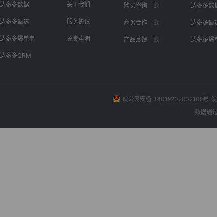
达多多数据
关于我们
购买咨询
达多多数
达多多甄选
服务协议
商务合作
达多多甄
达多多爆单宝
免责声明
产品反馈
达多多爆
达多多CRM
皖公网安备 34019202002109号
皖
数据通