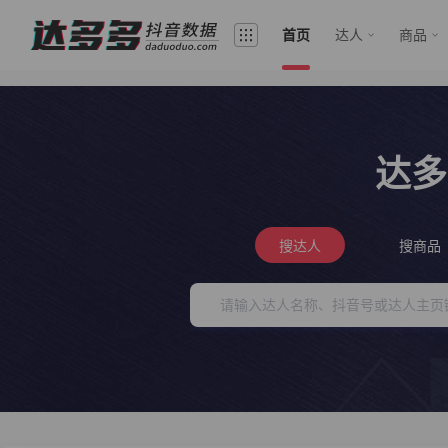
首页
达人
商品
达多
搜达人
搜商品