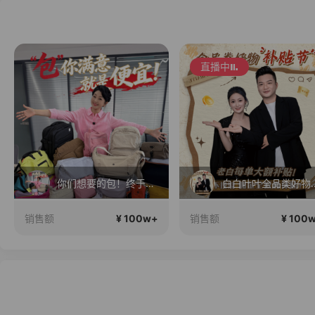
直播中
你们想要的包！终于来了！包你满意！
白白叶叶全品
¥ 100w+
¥ 100
销售额
销售额