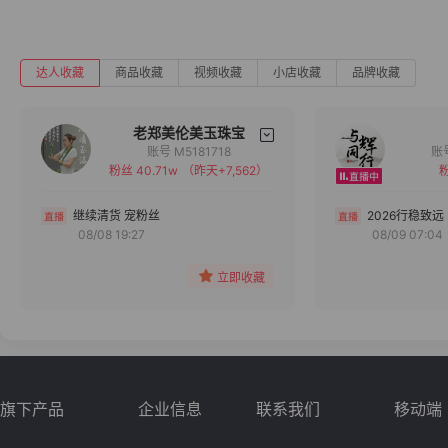
达人收藏
商品收藏
视频收藏
小店收藏
品牌收藏
老郑美伦美玉珠宝
账号 M5181718
粉丝 40.71w
（昨天+7,562）
粉
备注
分组
继续清货 宠粉丝
2026行稳致远
08/08 19:27
08/09 07:04
收藏
立即收藏
旗下产品
企业信息
联系我们
移动端