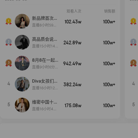
观看人次
销售额
新品牌首次大
102.43w
100w+
上新
直播8小时59分
7秒
高品质会说
242.89w
100w+
话….
直播15小时14
分50秒
8月8在一起
942.49w
100w+
生日献礼盛典
直播9小时6分1
2秒
Diva女孩们集
4
4
382.24w
100w+
合啦~意大利
直播16小时12
料特产来啦！
分
维密中国十周
5
5
175.08w
100w+
年 与你如此
直播16小时48
闪耀 抖音超
分34秒
级品牌日