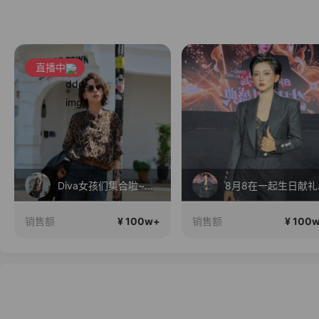
直播中
Diva女孩们集合啦~意大利料特产来啦！
8月
¥ 100w+
¥ 100
销售额
销售额