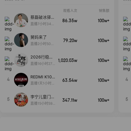
观看人次
销售额
蔡磊破冰驿站
86.35w
100w+
直播间好物分
直播7小时34分
享
3秒
舅妈来了
79.20w
100w+
直播2小时50分
53秒
2026行稳致
1,020.03w
100w+
远
直播16小时27
分18秒
REDMI K100
4
4
63.54w
100w+
Pro系列新品
直播1天1小时6
手机预约开
分22秒
启！
李宁儿童门店
5
5
347.11w
100w+
爆款赤兔8pr
直播15小时59
o终于有货
分52秒
了，全网销冠
刷新历史底价