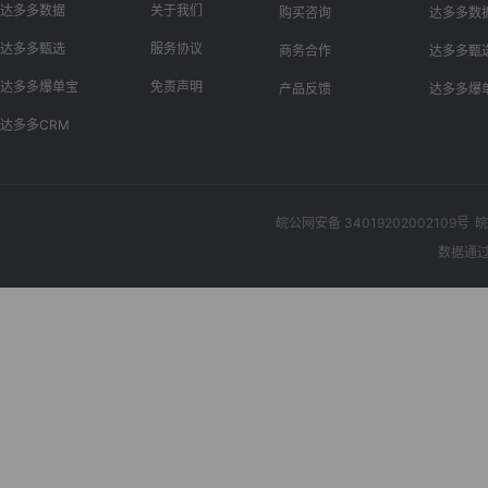
达多多数据
关于我们
购买咨询
达多多数
达多多甄选
服务协议
商务合作
达多多甄
达多多爆单宝
免责声明
产品反馈
达多多爆
达多多CRM
皖公网安备 34019202002109号
皖
数据通