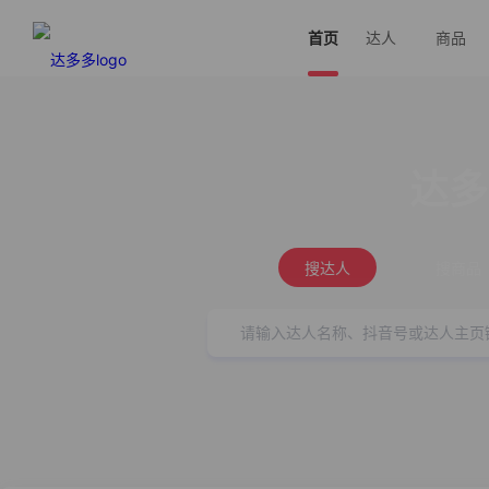
首页
达人
商品
达多
搜达人
搜商品