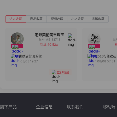
达人收藏
商品收藏
视频收藏
小店收藏
品牌收藏
老郑美伦美玉珠宝
账号 M5181718
粉丝 40.52w
粉
备注
分组
继续清货 宠粉丝
2026行稳致远
08/08 19:27
08/08 07:31
收藏
立即收藏
旗下产品
企业信息
联系我们
移动端