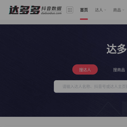
首页
达人
商品
达多
搜达人
搜商品