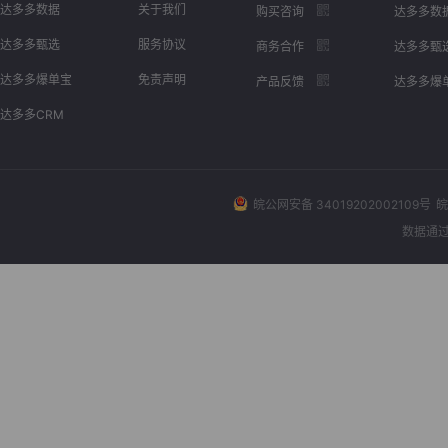
达多多数据
关于我们
购买咨询
达多多数
达多多甄选
服务协议
商务合作
达多多甄
达多多爆单宝
免责声明
产品反馈
达多多爆
达多多CRM
皖公网安备 34019202002109号
皖
数据通