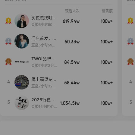
观看人次
销售额
买包包找叮
619.94w
100w+
当,一折购！
直播6小时50分
17秒
门店首发，秋
50.33w
100w+
款大上新！！
直播5小时59分
26秒
TWOI品牌直
84.54w
100w+
播间新款上
直播7小时3分5
新！！！
9秒
晚上高货专场
4
4
58.44w
100w+
大放漏
直播2小时32分
42秒
2026行稳致
5
5
1,034.51w
100w+
远
直播16小时41
分3秒