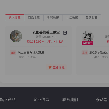
达人收藏
商品收藏
视频收藏
小店收藏
品牌收藏
老郑美伦美玉珠宝
账号 M5181718
粉丝 39.99w
（昨天+1,112）
粉
备注
分组
晚上高货专场大放漏
2026行稳致远
08/06 19:34
08/07 07:06
收藏
立即收藏
旗下产品
企业信息
联系我们
移动端