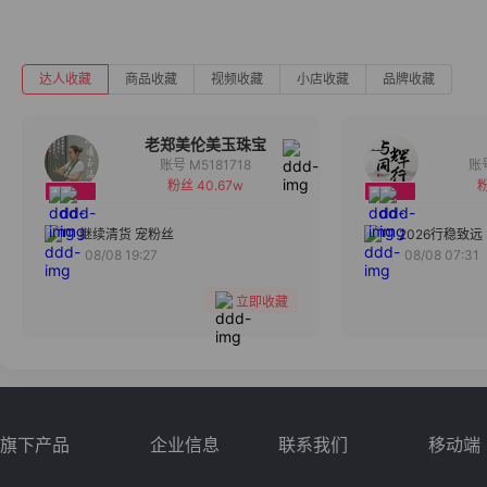
达人收藏
商品收藏
视频收藏
小店收藏
品牌收藏
老郑美伦美玉珠宝
账号 M5181718
粉丝 40.67w
粉
备注
分组
继续清货 宠粉丝
2026行稳致远
08/08 19:27
08/08 07:31
收藏
立即收藏
旗下产品
企业信息
联系我们
移动端