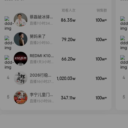
观看人次
销售额
蔡磊破冰驿站
86.35w
100w+
直播间好物分
直播7小时34分
享
3秒
舅妈来了
79.20w
100w+
直播2小时50分
53秒
REDMI K100
66.20w
100w+
Pro系列新品
直播1天3小时1
手机预约开
7分49秒
启！
2026行稳致
4
4
1,020.03w
100w+
远
直播16小时27
分18秒
李宁儿童门店
5
5
347.11w
100w+
爆款赤兔8pr
直播15小时59
o终于有货
分52秒
了，全网销冠
刷新历史底价