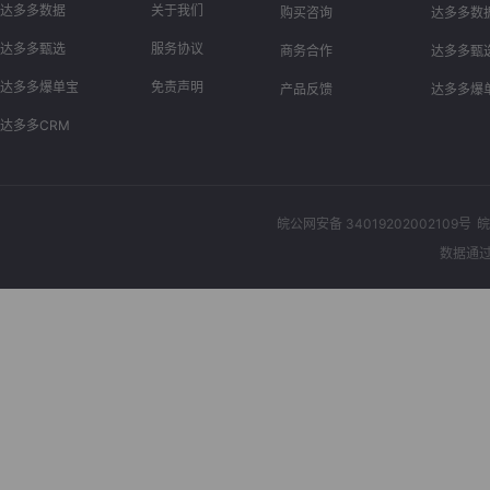
达多多数据
关于我们
购买咨询
达多多数
达多多甄选
服务协议
商务合作
达多多甄
达多多爆单宝
免责声明
产品反馈
达多多爆
达多多CRM
皖公网安备 34019202002109号
皖
数据通