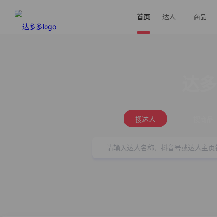
首页
达人
商品
达多
搜达人
搜商品