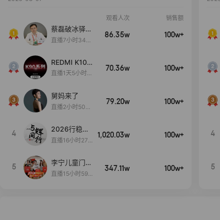
观看人次
销售额
蔡磊破冰驿站
86.35w
100w+
直播间好物分
直播7小时34分
享
3秒
REDMI K100
70.36w
100w+
Pro系列新品
直播1天5小时5
手机预约开
3分47秒
启！
舅妈来了
79.20w
100w+
直播2小时50分
53秒
2026行稳致
4
4
1,020.03w
100w+
远
直播16小时27
分18秒
李宁儿童门店
5
5
347.11w
100w+
爆款赤兔8pr
直播15小时59
o终于有货
分52秒
了，全网销冠
刷新历史底价