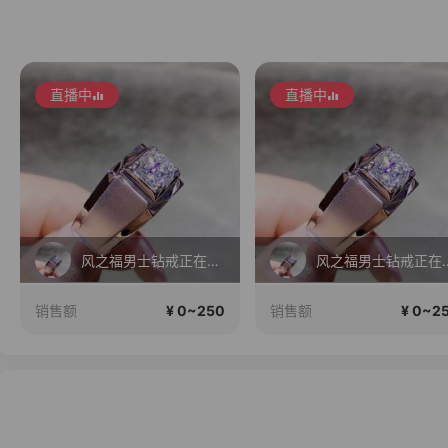
直播中
直播中
风之福男士钻戒正在直播
风之福男士
¥ 0~250
¥ 0~2
销售额
销售额