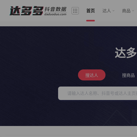
首页
达人
商品
达多
搜达人
搜商品