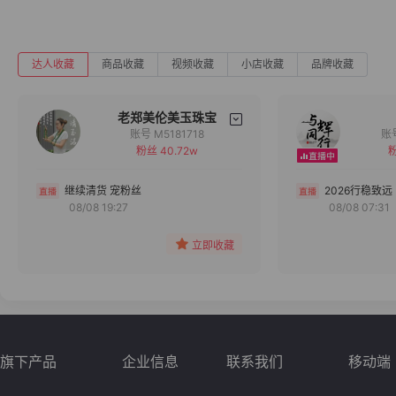
达人收藏
商品收藏
视频收藏
小店收藏
品牌收藏
老郑美伦美玉珠宝
账号 M5181718
粉丝 40.72w
粉
备注
分组
继续清货 宠粉丝
2026行稳致远
08/08 19:27
08/08 07:31
收藏
立即收藏
旗下产品
企业信息
联系我们
移动端