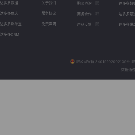
达多多数据
关于我们
购买咨询
达多多数
达多多甄选
服务协议
商务合作
达多多甄
达多多爆单宝
免责声明
产品反馈
达多多爆
达多多CRM
皖公网安备 34019202002109号
皖
数据通