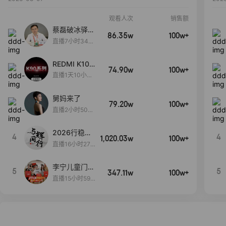
观看人次
销售额
蔡磊破冰驿站
86.35w
100w+
直播间好物分
直播7小时34分
享
3秒
REDMI K100
74.90w
100w+
Pro系列新品
直播1天10小时
手机预约开
48分36秒
启！
舅妈来了
79.20w
100w+
直播2小时50分
53秒
2026行稳致
4
4
1,020.03w
100w+
远
直播16小时27
分18秒
李宁儿童门店
5
5
347.11w
100w+
爆款赤兔8pr
直播15小时59
o终于有货
分52秒
了，全网销冠
刷新历史底价