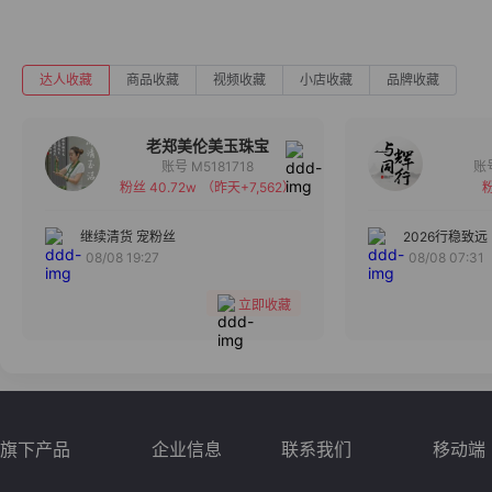
达人收藏
商品收藏
视频收藏
小店收藏
品牌收藏
老郑美伦美玉珠宝
账号 M5181718
粉丝 40.72w
（昨天+7,562）
粉
备注
分组
继续清货 宠粉丝
2026行稳致远
08/08 19:27
08/08 07:31
收藏
立即收藏
旗下产品
企业信息
联系我们
移动端