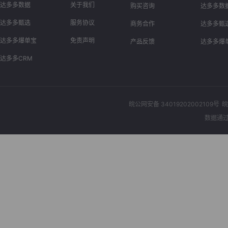
达多多数据
关于我们
购买咨询
达多多数
达多多甄选
服务协议
商务合作
达多多甄
达多多爆单宝
免责声明
产品反馈
达多多爆
达多多CRM
皖公网安备 34019202002109号
皖
数据通