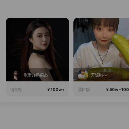
佟璐vs杨绍杰
开饭啦～
¥ 100w+
¥ 50w~10
销售额
销售额