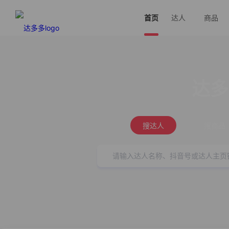
首页
达人
商品
达多
搜达人
搜商品