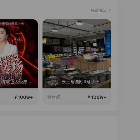
完整榜单
法国品牌玻色因胶原新品上市
长三角国际6号仓正在直播
¥ 100w+
¥ 100w+
销售额
销售额