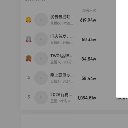
观看人次
销售额
买包包找叮
619.94w
100w+
当,一折购！
直播6小时50分
17秒
门店首发，秋
50.33w
100w+
款大上新！！
直播5小时59分
26秒
TWOI品牌直
84.54w
100w+
播间新款上
直播7小时3分5
新！！！
9秒
晚上高货专场
4
58.44w
100w+
大放漏
直播2小时32分
42秒
2026行稳致
5
1,034.51w
100w+
远
直播16小时41
分3秒