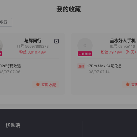
我的收藏
收藏
与辉同行
品栋好人手机
账号 56697889278
账号 danke116
粉丝 3,910.48w
粉丝 79.49w
（昨天+
备注
备注
分组
分组
2026行稳致远
17Pro Max 24期免息
08/07 07:06
08/07 07:14
收藏
收藏
立即收藏
立
移动端