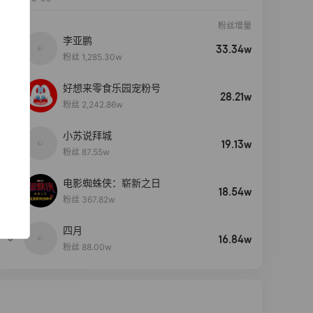
粉丝增量
李亚鹏
33.34w
粉丝 1,285.30w
好想来零食乐园宠粉号
28.21w
粉丝 2,242.86w
小苏说拜城
19.13w
粉丝 87.55w
电影蜘蛛侠：崭新之日
4
18.54w
粉丝 367.82w
四月
5
16.84w
粉丝 88.00w