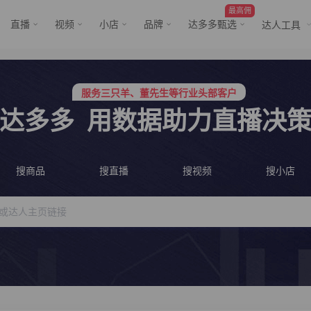
最高佣
直播
视频
小店
品牌
达多多甄选
达人工具
行业价格屠夫，年卡会员低至798/年
服务三只羊、董先生等行业头部客户
行业价格屠夫，年卡会员低至798/年
达多多
用数据助力直播决
服务三只羊、董先生等行业头部客户
搜商品
搜直播
搜视频
搜小店