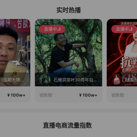
实时热播
直播中
直播中
城基好🦈（临期大牌美妆批发）正在直播
石佛洞茶叶30周年自营直播间！
¥ 100w+
¥ 100w+
销售额
销售额
直播电商流量指数