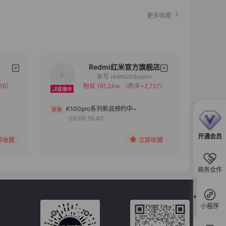
更多收藏
Redmi红米官方旗舰店
账号 redmizhibojian
16）
粉丝 161.24w
（昨天+2,727）
备注
分组
K100pro系列新品预约中~
08/06 18:40
收藏
开通会员
即收藏
立即收藏
商务合作
小程序