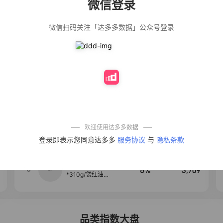
微信登录
佣金
热推达人
微信扫码关注「达多多数据」公众号登录
【净浮生】油污
28%
5,271
净厨房油烟机去
重油污去油王污
渍清洁剂油烟净
清洗剂
公仔牌顽渍净洗
20%
5,149
衣粉轻松搓洗去
污渍除菌除螨3倍
洁净去渍家用去
黄
一品欢【10包鲜
10%
4,321
凉皮】红油麻酱
鲜凉皮现做现发
免煮开袋即食劲
欢迎使用达多多数据
道爽口
艾草抽绳式免撕
4
50%
4,154
登录即表示您同意达多多
服务协议
与
隐私条款
垃圾袋大号特厚
自动收口厨房家
用宿舍不脏手实
惠装
麦醉侠 湿凉皮7袋
5
5%
3,709
*310g/袋红油麻
酱凉皮开袋即食
现做现发
品类指数大盘