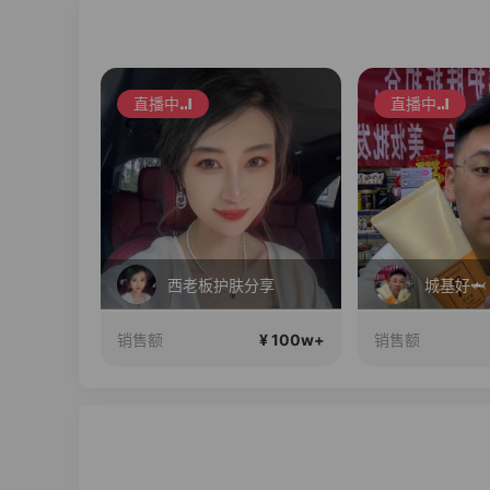
直播中
直播中
新品X5Pro重磅发布！性能大提升！首发补贴还送千元好礼！
西老板护肤分享
¥ 100w+
¥ 100w+
销售额
销售额