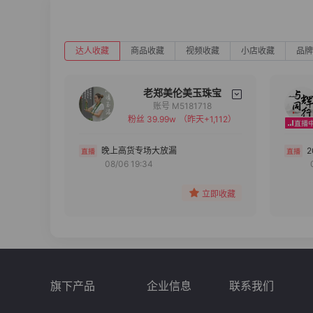
达人收藏
商品收藏
视频收藏
小店收藏
品牌
老郑美伦美玉珠宝
账号 M5181718
粉丝 39.99w
（昨天+1,112）
备注
分组
晚上高货专场大放漏
08/06 19:34
收藏
立即收藏
旗下产品
企业信息
联系我们