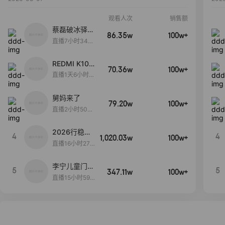
观看人次
销售额
蔡磊破冰驿站
86.35w
100w+
直播间好物分
直播7小时34分
享
3秒
REDMI K100
70.36w
100w+
Pro系列新品
直播1天6小时2
手机预约开
分31秒
启！
舅妈来了
79.20w
100w+
直播2小时50分
53秒
2026行稳致
4
4
1,020.03w
100w+
远
直播16小时27
分18秒
李宁儿童门店
5
5
347.11w
100w+
爆款赤兔8pr
直播15小时59
o终于有货
分52秒
了，全网销冠
刷新历史底价