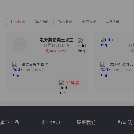
达人收藏
商品收藏
视频收藏
小店收藏
品牌收藏
老郑美伦美玉珠宝
账号 M5181718
粉丝 40.72w
粉
备注
分组
继续清货 宠粉丝
2026行稳致远
08/08 19:27
08/08 07:31
收藏
立即收藏
旗下产品
企业信息
联系我们
移动端