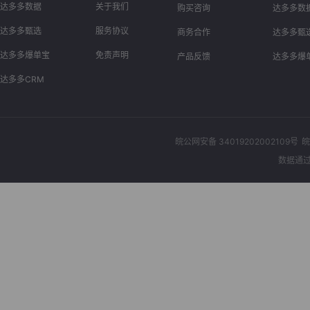
达多多数据
关于我们
购买咨询
达多多数
达多多甄选
服务协议
商务合作
达多多甄
达多多爆单宝
免责声明
产品反馈
达多多爆
达多多CRM
皖公网安备 34019202002109号
皖
数据通