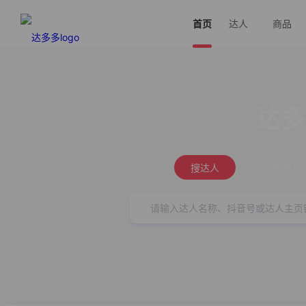
首页
达人
商品
达多
搜达人
搜商品