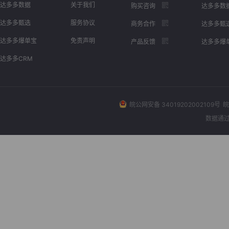
达多多数据
关于我们
购买咨询
达多多数
达多多甄选
服务协议
商务合作
达多多甄
达多多爆单宝
免责声明
产品反馈
达多多爆
达多多CRM
皖公网安备 34019202002109号
皖
数据通