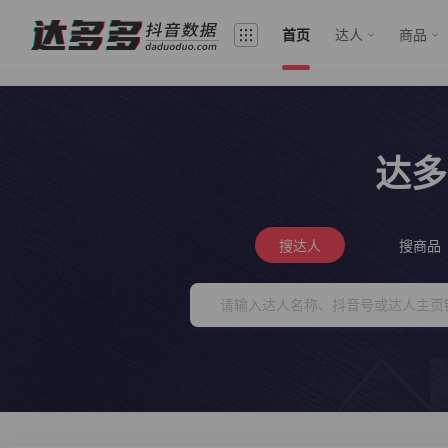
首页
达人
商品
达多
搜达人
搜商品