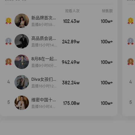
观看人次
销售额
新品牌首次大
102.43w
100w+
上新
直播8小时59分
7秒
高品质会说
242.89w
100w+
话….
直播15小时14
分50秒
8月8在一起
942.49w
100w+
生日献礼盛典
直播9小时6分1
2秒
Diva女孩们集
4
4
382.24w
100w+
合啦~意大利
直播16小时12
料特产来啦！
分
维密中国十周
5
5
175.08w
100w+
年 与你如此
直播16小时48
闪耀 抖音超
分34秒
级品牌日