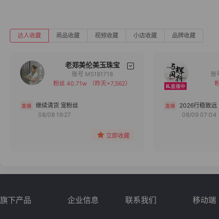
达人收藏
商品收藏
视频收藏
小店收藏
品牌收藏
老郑美伦美玉珠宝
账号 M5181718
粉丝 40.71w
（昨天+7,562）
粉
备注
分组
继续清货 宠粉丝
2026行稳致远
08/08 19:27
08/09 07:04
收藏
立即收藏
旗下产品
企业信息
联系我们
移动端