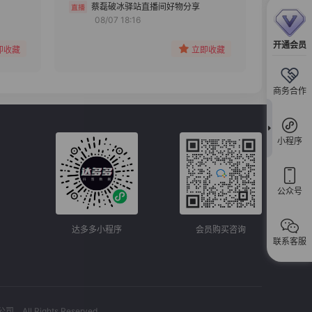
分组
蔡磊破冰驿站直播间好物分享
08/07 18:16
收藏
开通会员
即收藏
立即收藏
商务合作
小程序
公众号
达多多小程序
会员购买咨询
联系客服
l Rights Reserved.