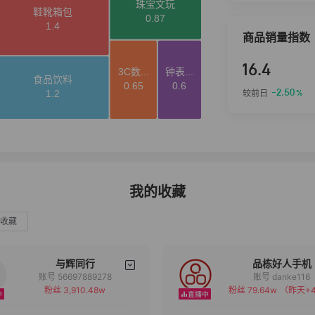
商品销量指数
16.4
-2.50
较前日
%
我的收藏
收藏
与辉同行
品栋好人手机
账号 56697889278
账号 danke116
粉丝 3,910.48w
粉丝 79.64w
（昨天+4
备注
备注