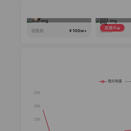
配分享～
维密中国十周年 与你如此闪耀 抖音超级品牌日
2026行
直播中
直播中
¥ 100w+
¥ 100w+
销售额
销售额