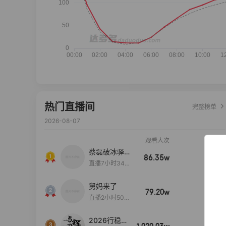
热门直播间
完整榜单
2026-08-07
观看人次
销售额
蔡磊破冰驿站
86.35w
100w+
直播间好物分
直播7小时34分
享
3秒
舅妈来了
79.20w
100w+
直播2小时50分
53秒
2026行稳致