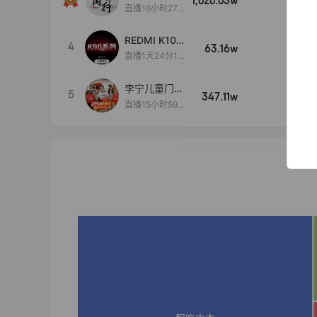
1,020.03w
100w+
远
直播16小时27
分18秒
REDMI K100
4
63.16w
100w+
Pro系列新品
直播1天24分1
手机预约开
秒
启！
李宁儿童门店
5
347.11w
100w+
爆款赤兔8pr
直播15小时59
o终于有货
分52秒
了，全网销冠
刷新历史底价