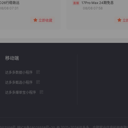
分组
分组
2026行稳致远
17Pro Max 24期免息
08/08 07:31
08/08 07:58
收藏
收藏
立即收藏
立
移动端
达多多数据小程序
达多多甄选小程序
达多多爆单宝小程序
© 2021-2024
002109号
皖ICP备18025558号-20
达多多
，合肥宸业信息科技有限公司，Al