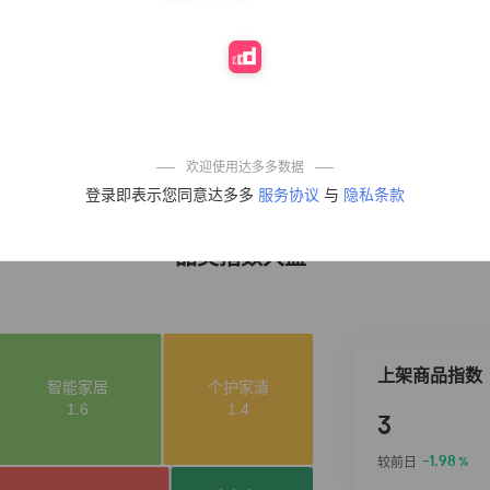
10%
4,241
凉皮】红油麻酱
鲜凉皮现做现发
免煮开袋即食劲
道爽口
艾草抽绳式免撕
4
50%
3,640
垃圾袋大号特厚
自动收口厨房家
用宿舍不脏手实
惠装
麦醉侠 湿凉皮7袋
5
5%
3,554
*310g/袋红油麻
欢迎使用达多多数据
酱凉皮开袋即食
登录即表示您同意达多多
服务协议
与
隐私条款
现做现发
品类指数大盘
上架商品指数
3
-1.98
较前日
%