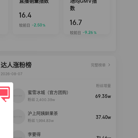
直播销量指数
场均GMV指
数
16.4
16.7
-2.50
较前日
%
-9.26
较前日
%
达人涨粉榜
完整榜单
2026-08-07
粉丝增量
蜜雪冰城（官方团购）
69.35w
粉丝 2,400.39w
沪上阿姨鲜果茶
37.40w
粉丝 1,994.83w
李要得