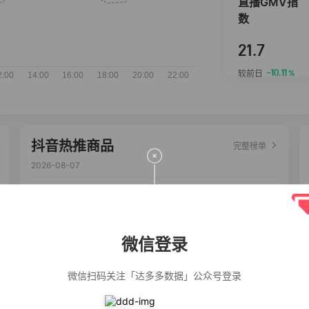
直播GMV指
数
21.7
-10.11
较前日
%
抖音热推商品
完整榜单
2026-08-07
佣金
热推达人
公仔牌顽渍净洗
20%
5,034
衣粉轻松搓洗去
污渍除菌除螨3倍
微信登录
洁净去渍家用去
黄
【净浮生】油污
28%
5,031
净厨房油烟机去
微信扫码关注「达多多数据」公众号登录
重油污去油王污
渍清洁剂油烟净
清洗剂
一品欢【10包鲜