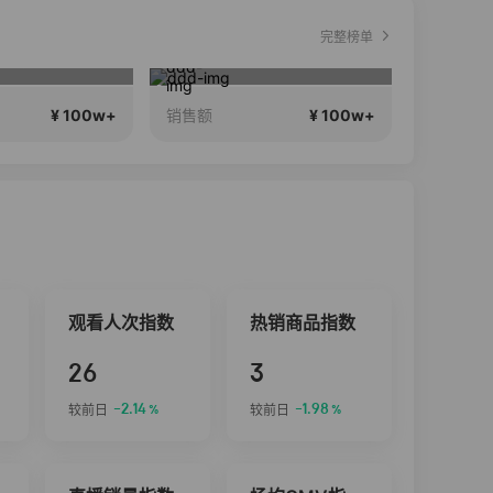
完整榜单
8月8在一起生日献礼盛典
高品质会说话….
1
直播中
直播中
¥ 100w+
¥ 100w+
销售额
销售额
观看人次指数
热销商品指数
26
3
-2.14
-1.98
较前日
较前日
%
%