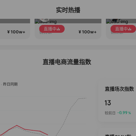
实时热播
稳致远
Diva女孩们集合啦~意大利料特产来啦！
直播中
¥ 100w+
¥ 100w+
销售额
销售额
直播电商流量指数
直播场次指数
13
-0.99
较前日
%