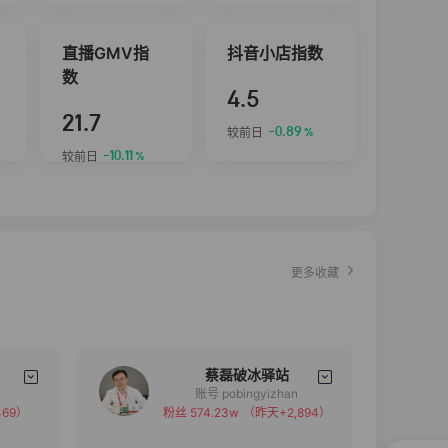
直播GMV指
抖音小店指数
数
4.5
21.7
-0.89
较前日
%
-10.11
较前日
%
更多收藏
蔡磊破冰驿站
账号 pobingyizhan
69）
粉丝 574.23w
（昨天+2,894）
备注