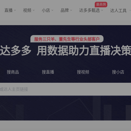
最高佣
直播
视频
小店
品牌
达多多甄选
达人工具
行业价格屠夫，年卡会员低至798/年
服务三只羊、董先生等行业头部客户
行业价格屠夫，年卡会员低至798/年
服务三只羊、董先生等行业头部客户
达多多
用数据助力直播决
搜商品
搜直播
搜视频
搜小店