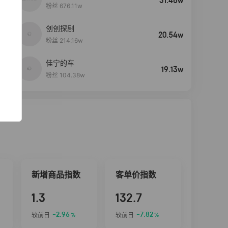
31.46w
粉丝 676.11w
创创探剧
4
20.54w
粉丝 214.16w
佳宁的车
5
19.13w
粉丝 104.38w
新增商品指数
客单价指数
1.3
132.7
-2.96
-7.82
较前日
较前日
%
%