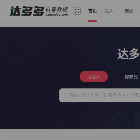
首页
达人
商品
达多
搜达人
搜商品