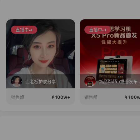
直播中
直播中
西老板护肤分享
新品X5Pro重磅发布！性能大提升！首
¥ 100w+
¥ 100
销售额
销售额