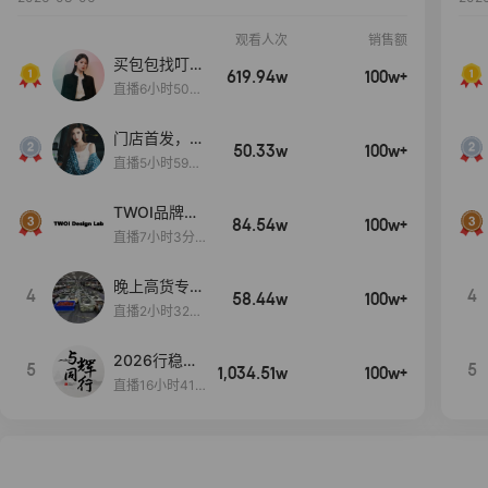
观看人次
销售额
买包包找叮
619.94w
100w+
当,一折购！
直播6小时50分
17秒
门店首发，秋
50.33w
100w+
款大上新！！
直播5小时59分
26秒
TWOI品牌直
84.54w
100w+
播间新款上
直播7小时3分5
新！！！
9秒
晚上高货专场
4
4
58.44w
100w+
大放漏
直播2小时32分
42秒
2026行稳致
5
5
1,034.51w
100w+
远
直播16小时41
分3秒