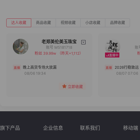
达人收藏
商品收藏
视频收藏
小店收藏
品牌收藏
老郑美伦美玉珠宝
账号 M5181718
粉丝 39.99w
（昨天+1,112）
粉
备注
分组
晚上高货专场大放漏
2026行稳致远
08/06 19:34
08/07 07:06
收藏
立即收藏
旗下产品
企业信息
联系我们
移动端