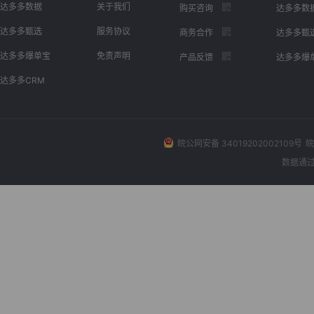
达多多数据
关于我们
购买咨询
达多多数
达多多甄选
服务协议
商务合作
达多多甄
达多多爆单宝
免责声明
产品反馈
达多多爆
达多多CRM
皖公网安备 34019202002109号
皖
数据通