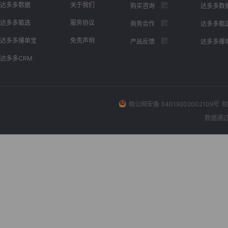
达多多数据
关于我们
购买咨询
达多多数
达多多甄选
服务协议
商务合作
达多多甄
达多多爆单宝
免责声明
产品反馈
达多多爆
达多多CRM
皖公网安备 34019202002109号
皖
数据通