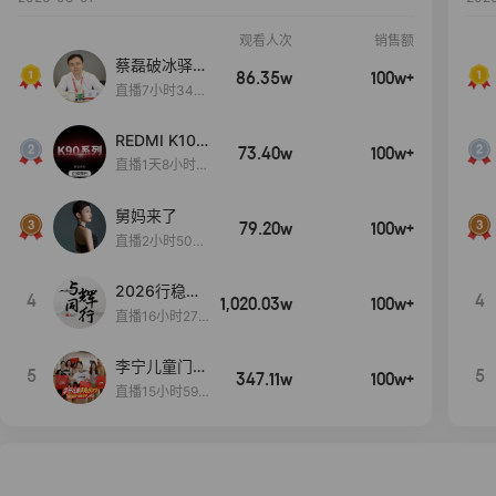
观看人次
销售额
蔡磊破冰驿站
86.35w
100w+
直播间好物分
直播7小时34分
享
3秒
REDMI K100
73.40w
100w+
Pro系列新品
直播1天8小时2
手机预约开
9分15秒
启！
舅妈来了
79.20w
100w+
直播2小时50分
53秒
2026行稳致
4
4
1,020.03w
100w+
远
直播16小时27
分18秒
李宁儿童门店
5
5
347.11w
100w+
爆款赤兔8pr
直播15小时59
o终于有货
分52秒
了，全网销冠
刷新历史底价