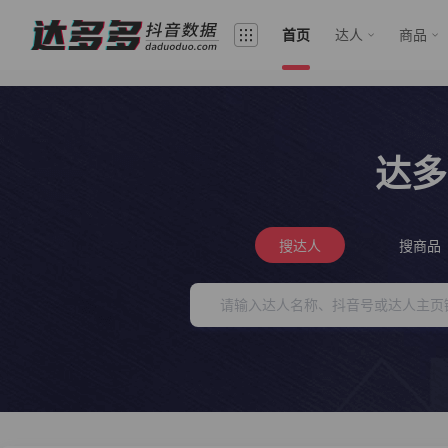
首页
达人
商品
达多
搜达人
搜商品