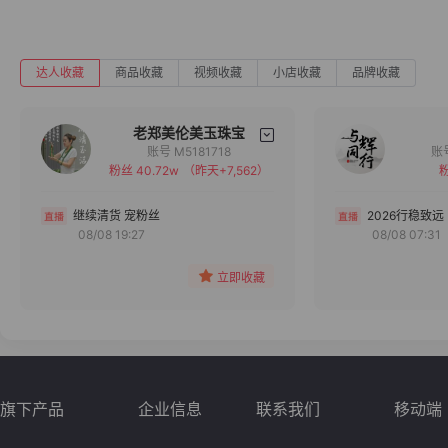
达人收藏
商品收藏
视频收藏
小店收藏
品牌收藏
老郑美伦美玉珠宝
账号 M5181718
粉丝 40.72w
（昨天+7,562）
粉
备注
分组
继续清货 宠粉丝
2026行稳致远
08/08 19:27
08/08 07:31
收藏
立即收藏
旗下产品
企业信息
联系我们
移动端