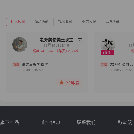
达人收藏
商品收藏
视频收藏
小店收藏
品牌收藏
老郑美伦美玉珠宝
账号 M5181718
粉丝 40.68w
（昨天+7,562）
粉
备注
分组
继续清货 宠粉丝
2026行稳致远
08/08 19:27
08/09 07:04
收藏
立即收藏
旗下产品
企业信息
联系我们
移动端