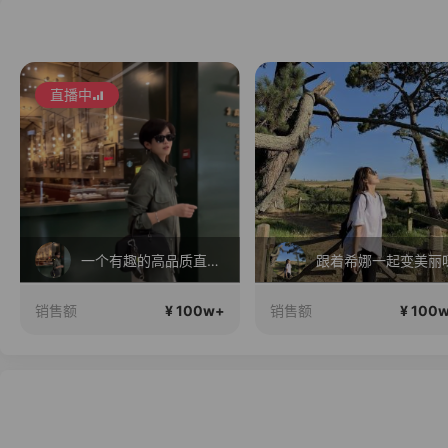
直播中
一个有趣的高品质直播间~
跟着希娜一起变美丽
¥ 100w+
¥ 100
销售额
销售额