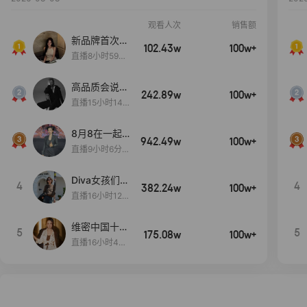
观看人次
销售额
新品牌首次大
102.43w
100w+
上新
直播8小时59分
7秒
高品质会说
242.89w
100w+
话….
直播15小时14
分50秒
8月8在一起
942.49w
100w+
生日献礼盛典
直播9小时6分1
2秒
Diva女孩们集
4
4
382.24w
100w+
合啦~意大利
直播16小时12
料特产来啦！
分
维密中国十周
5
5
175.08w
100w+
年 与你如此
直播16小时48
闪耀 抖音超
分34秒
级品牌日