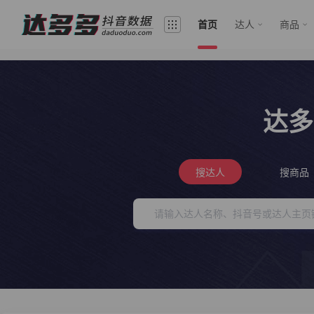
首页
达人
商品
达多
搜达人
搜商品