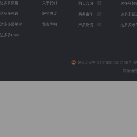
达多多数据
关于我们
购买咨询
达多多数
达多多甄选
服务协议
商务合作
达多多甄
达多多爆单宝
免责声明
产品反馈
达多多爆
达多多CRM
皖公网安备 34019202002109号
皖
数据通