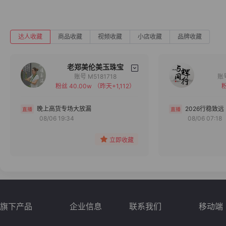
达人收藏
商品收藏
视频收藏
小店收藏
品牌收藏
老郑美伦美玉珠宝
账号 M5181718
粉丝 40.00w
（昨天+1,112）
粉
备注
分组
晚上高货专场大放漏
2026行稳致远
08/06 19:34
08/06 07:18
收藏
立即收藏
旗下产品
企业信息
联系我们
移动端