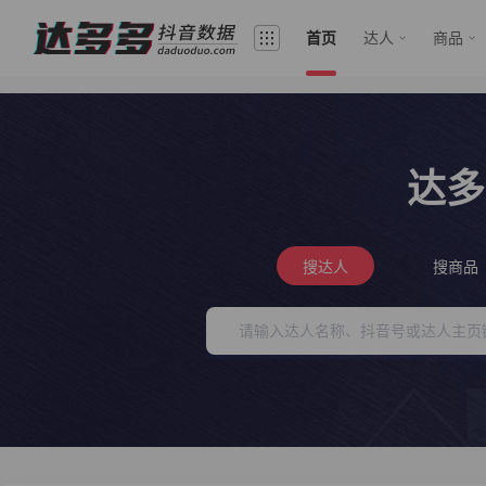
首页
达人
商品
达多
搜达人
搜商品