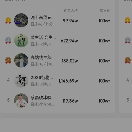
观看人次
销售额
晚上高货专场
99.94w
100w+
大放漏
直播4小时2分5
8秒
爱生活 会生
622.94w
100w+
活
直播16小时24
分31秒
高端线早秋现
138.02w
100w+
货首发
直播11小时18分
50秒
2026行稳致
4
4
1,146.69w
100w+
远
直播16小时20
分34秒
蔡磊破冰驿站
5
5
119.36w
100w+
直播间好物分
直播5小时58分
享
23秒