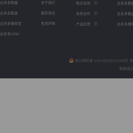
达多多数据
关于我们
购买咨询
达多多数
达多多甄选
服务协议
商务合作
达多多甄
达多多爆单宝
免责声明
产品反馈
达多多爆
达多多CRM
皖公网安备 34019202002109号
皖
数据通