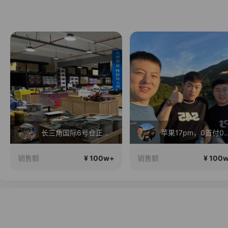
长三角国际6号仓正在直播
苹果17pm，0首
¥ 100w+
¥ 100
销售额
销售额