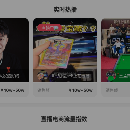
实时热播
直播中
就是要为大家选好的产品！做好的价格，不随波逐流！加油！
JL-九尾拆卡正在直播
王孟南
¥ 10w~50w
¥ 10w~50w
销售额
销售额
直播电商流量指数