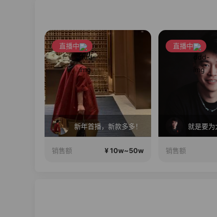
直播中
直播中
暑期狂欢！温博士重磅福利机制 ! 明星同款套装!限时狂欢！
新年首播，新款多多！
0w~100w
¥ 10w~50w
销售额
销售额