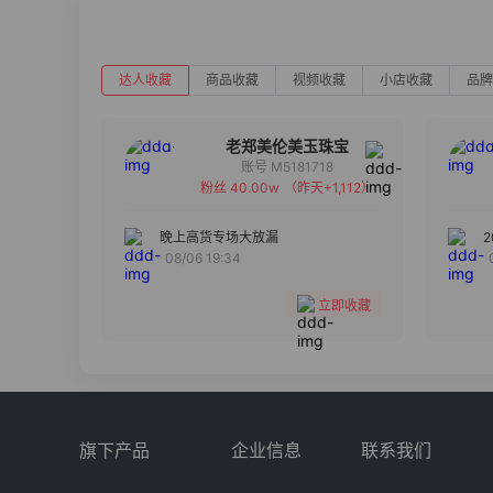
达人收藏
商品收藏
视频收藏
小店收藏
品牌
老郑美伦美玉珠宝
账号 M5181718
粉丝 40.00w
（昨天+1,112）
备注
分组
晚上高货专场大放漏
08/06 19:34
收藏
立即收藏
旗下产品
企业信息
联系我们