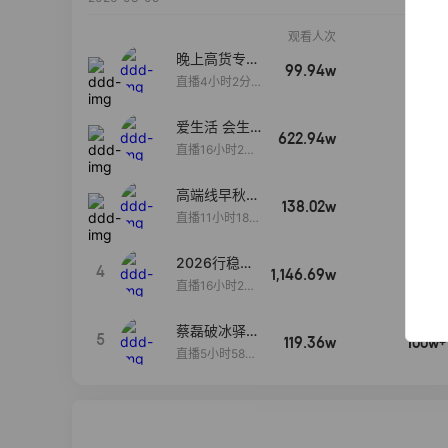
观看人次
销售额
晚上高货专场
99.94w
100w+
大放漏
直播4小时2分5
8秒
爱生活 会生
622.94w
100w+
活
直播16小时24
分31秒
高端线早秋现
138.02w
100w+
货首发
直播11小时18分
50秒
2026行稳致
4
1,146.69w
100w+
远
直播16小时20
分34秒
蔡磊破冰驿站
5
119.36w
100w+
直播间好物分
直播5小时58分
享
23秒