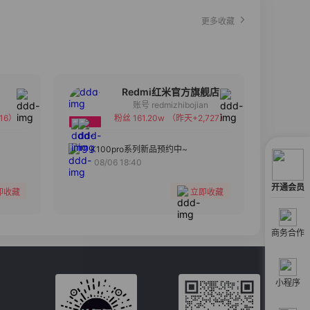
更多收藏
Redmi红米官方旗舰店
账号 redmizhibojian
16）
粉丝 161.20w
（昨天+2,727）
备注
分组
K100pro系列新品预约中~
08/06 18:40
收藏
开通会员
即收藏
立即收藏
商务合作
小程序