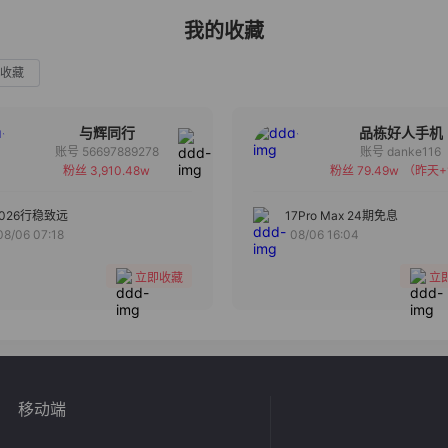
我的收藏
收藏
与辉同行
品栋好人手机
账号 56697889278
账号 danke116
粉丝 3,910.48w
粉丝 79.49w
（昨天+
备注
备注
分组
分组
2026行稳致远
17Pro Max 24期免息
08/06 07:18
08/06 16:04
收藏
收藏
立即收藏
立
移动端