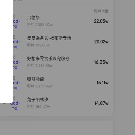
粉丝增量
吕德华
22.05w
粉丝 1,353.62w
曼曼乘务长-福布斯专场
20.02w
粉丝 122.60w
好想来零食乐园宠粉号
16.35w
粉丝 2,214.66w
呱唧🚀菌
4
15.11w
粉丝 1,373.99w
兔子阳林汐
5
14.87w
粉丝 184.47w