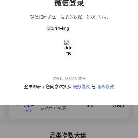
微信登录
佣金
热推达人
微信扫码关注「达多多数据」公众号登录
【净浮生】油污
28%
5,199
净厨房油烟机去
重油污去油王污
渍清洁剂油烟净
清洗剂
公仔牌顽渍净洗
20%
5,177
衣粉轻松搓洗去
污渍除菌除螨3倍
洁净去渍家用去
黄
【75只装】手提
50%
4,303
式垃圾袋子穿绳
加厚家用宿舍塑
料袋厨房抽绳式
欢迎使用达多多数据
垃圾袋
一品欢【10包鲜
4
10%
4,286
登录即表示您同意达多多
服务协议
与
隐私条款
凉皮】红油麻酱
鲜凉皮现做现发
免煮开袋即食劲
道爽口
【麦醉侠】湿凉
5
5%
3,816
皮7袋*310g/袋红
油麻酱凉皮开袋
即食速食现做现
发
品类指数大盘