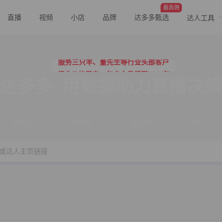
最高佣
直播
视频
小店
品牌
达多多甄选
达人工具
行业价格屠夫，年卡会员低至798/年
服务三只羊、董先生等行业头部客户
行业价格屠夫，年卡会员低至798/年
服务三只羊、董先生等行业头部客户
达多多
用数据助力直播决
搜商品
搜直播
搜视频
搜小店