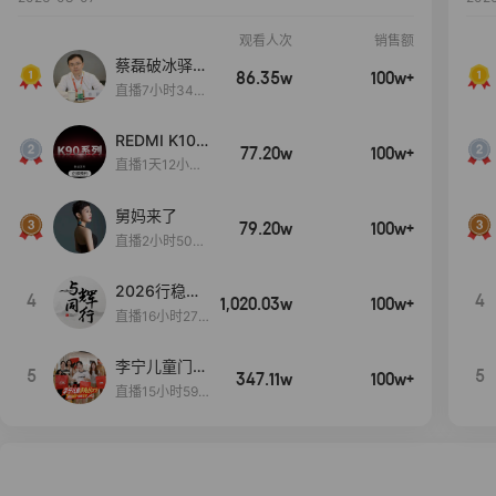
观看人次
销售额
蔡磊破冰驿站
86.35w
100w+
直播间好物分
直播7小时34分
享
3秒
REDMI K100
77.20w
100w+
Pro系列新品
直播1天12小时
手机预约开
43分37秒
启！
舅妈来了
79.20w
100w+
直播2小时50分
53秒
2026行稳致
4
4
1,020.03w
100w+
远
直播16小时27
分18秒
李宁儿童门店
5
5
347.11w
100w+
爆款赤兔8pr
直播15小时59
o终于有货
分52秒
了，全网销冠
刷新历史底价