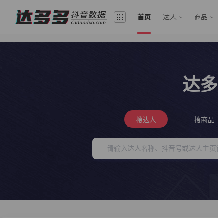
首页
达人
商品
达多
搜达人
搜商品