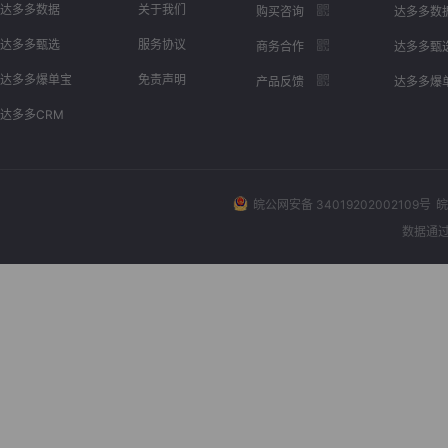
达多多数据
关于我们
购买咨询
达多多数
达多多甄选
服务协议
商务合作
达多多甄
达多多爆单宝
免责声明
产品反馈
达多多爆
达多多CRM
皖公网安备 34019202002109号
皖
数据通