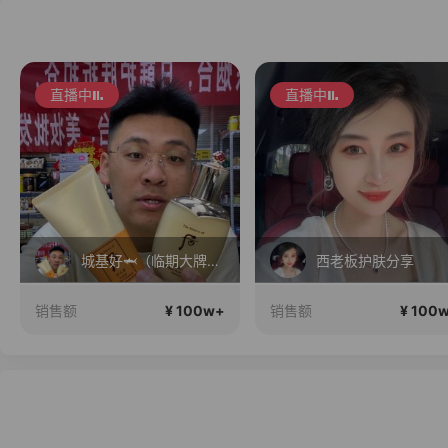
直播中
直播中
城基好🦈（临期大牌美妆批发）正在直播
西老板护肤分享
¥ 100w+
¥ 100
销售额
销售额