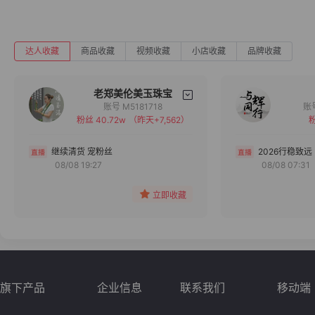
达人收藏
商品收藏
视频收藏
小店收藏
品牌收藏
老郑美伦美玉珠宝
账号 M5181718
粉丝 40.72w
（昨天+7,562）
粉
备注
分组
继续清货 宠粉丝
2026行稳致远
08/08 19:27
08/08 07:31
收藏
立即收藏
旗下产品
企业信息
联系我们
移动端