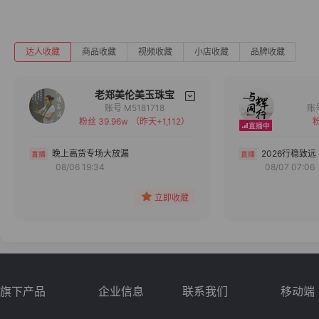
达人收藏
商品收藏
视频收藏
小店收藏
品牌收藏
老郑美伦美玉珠宝
账号 M5181718
粉丝 39.96w
（昨天+1,112）
粉
备注
分组
晚上高货专场大放漏
2026行稳致远
08/06 19:34
08/07 07:06
收藏
立即收藏
旗下产品
企业信息
联系我们
移动端