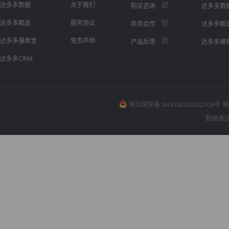
达多多数据
关于我们
购买咨询
达多多数
达多多甄选
服务协议
商务合作
达多多甄
达多多爆单宝
免责声明
产品反馈
达多多爆
达多多CRM
皖公网安备 34019202002109号
皖
数据通