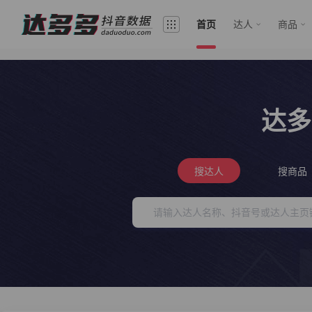
首页
达人
商品
达多
搜达人
搜商品