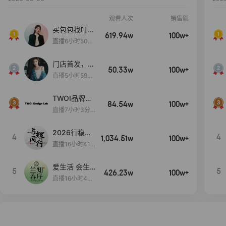
观看人次
销售额
买包包找叮
619.94w
100w+
当,一折购！
直播6小时50分
17秒
门店首发，秋
50.33w
100w+
款大上新！！
直播5小时59分
26秒
TWOI品牌直
84.54w
100w+
播间新款上
直播7小时3分5
新！！！
9秒
2026行稳致
4
4
1,034.51w
100w+
远
直播16小时41
分3秒
爱生活 会生
5
5
426.23w
100w+
活
直播16小时45
分48秒