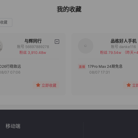
我的收藏
收藏
与辉同行
品栋好人手机
账号 56697889278
账号 danke116
粉丝 3,910.48w
粉丝 79.54w
（昨天+4
备注
备注
分组
分组
2026行稳致远
17Pro Max 24期免息
08/07 07:06
08/07 17:31
收藏
收藏
立即收藏
立
移动端