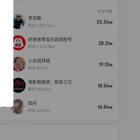
粉丝增量
李亚鹏
33.34w
粉丝 1,285.30w
好想来零食乐园宠粉号
28.21w
粉丝 2,242.86w
小苏说拜城
19.13w
粉丝 87.55w
电影蜘蛛侠：崭新之日
4
18.54w
粉丝 367.82w
四月
5
16.84w
粉丝 88.00w