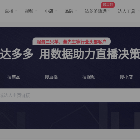
最高佣
直播
视频
小店
品牌
达多多甄选
达人工具
行业价格屠夫，年卡会员低至798/年
服务三只羊、董先生等行业头部客户
行业价格屠夫，年卡会员低至798/年
达多多
用数据助力直播决
服务三只羊、董先生等行业头部客户
搜商品
搜直播
搜视频
搜小店