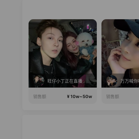
和弟弟差了15岁，约会呢
旺仔小丁正在直播
万万喊你
10w~50w
¥ 10w~50w
销售额
销售额