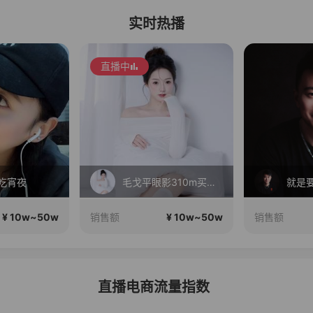
实时热播
直播中
吃宵夜
毛戈平眼影310m买正送正！
¥ 10w~50w
¥ 10w~50w
销售额
销售额
直播电商流量指数