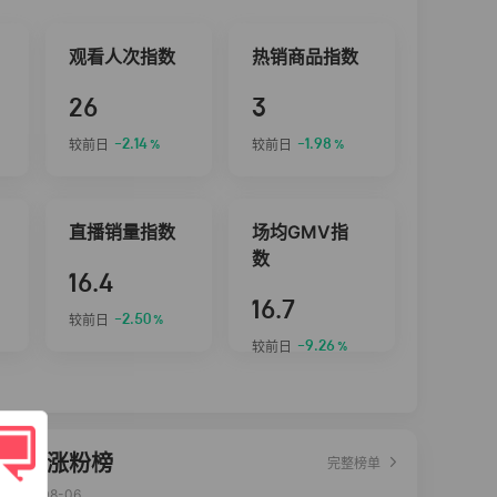
观看人次指数
热销商品指数
26
3
-2.14
-1.98
较前日
较前日
%
%
直播销量指数
场均GMV指
数
16.4
16.7
-2.50
较前日
%
-9.26
较前日
%
达人涨粉榜
完整榜单
2026-08-06