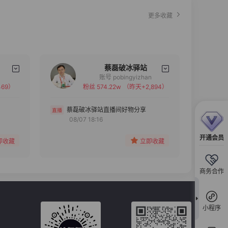
更多收藏
蔡磊破冰驿站
账号 pobingyizhan
69）
粉丝 574.22w
（昨天+2,894）
备注
分组
蔡磊破冰驿站直播间好物分享
08/07 18:16
收藏
开通会员
即收藏
立即收藏
商务合作
小程序