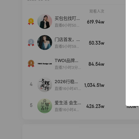
观看人次
销售额
买包包找叮
619.94w
100w+
当,一折购！
直播6小时50分
17秒
门店首发，秋
50.33w
100w+
款大上新！！
直播5小时59分
26秒
TWOI品牌直
84.54w
100w+
播间新款上
直播7小时3分5
新！！！
9秒
2026行稳致
4
1,034.51w
100w+
远
直播16小时41
分3秒
爱生活 会生
5
426.23w
100w+
活
直播16小时45
分48秒