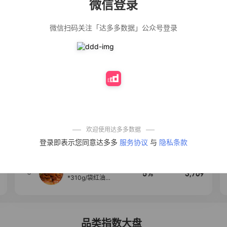
微信登录
佣金
热推达人
微信扫码关注「达多多数据」公众号登录
【净浮生】油污
28%
5,271
净厨房油烟机去
重油污去油王污
渍清洁剂油烟净
清洗剂
公仔牌顽渍净洗
20%
5,149
衣粉轻松搓洗去
污渍除菌除螨3倍
洁净去渍家用去
黄
一品欢【10包鲜
10%
4,321
凉皮】红油麻酱
鲜凉皮现做现发
免煮开袋即食劲
欢迎使用达多多数据
道爽口
艾草抽绳式免撕
4
50%
4,154
登录即表示您同意达多多
服务协议
与
隐私条款
垃圾袋大号特厚
自动收口厨房家
用宿舍不脏手实
惠装
麦醉侠 湿凉皮7袋
5
5%
3,709
*310g/袋红油麻
酱凉皮开袋即食
现做现发
品类指数大盘