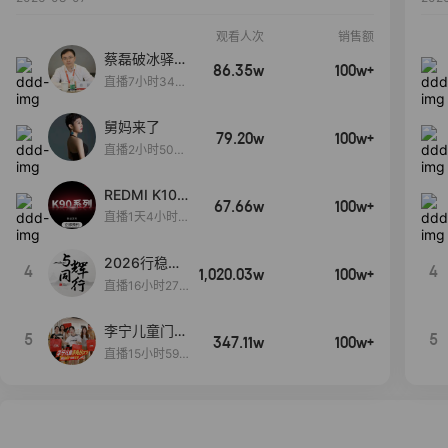
观看人次
销售额
蔡磊破冰驿站
86.35w
100w+
直播间好物分
直播7小时34分
享
3秒
舅妈来了
79.20w
100w+
直播2小时50分
53秒
REDMI K100
67.66w
100w+
Pro系列新品
直播1天4小时2
手机预约开
6分43秒
启！
2026行稳致
4
4
1,020.03w
100w+
远
直播16小时27
分18秒
李宁儿童门店
5
5
347.11w
100w+
爆款赤兔8pr
直播15小时59
o终于有货
分52秒
了，全网销冠
刷新历史底价