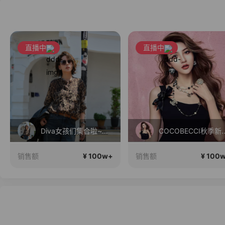
直播中
直播中
Diva女孩们集合啦~意大利料特产来啦！
COCOBECCI
¥ 100w+
¥ 100
销售额
销售额