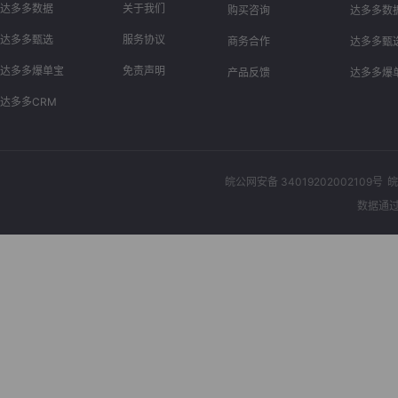
达多多数据
关于我们
购买咨询
达多多数
达多多甄选
服务协议
商务合作
达多多甄
达多多爆单宝
免责声明
产品反馈
达多多爆
达多多CRM
皖公网安备 34019202002109号
皖
数据通