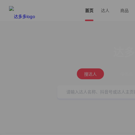
首页
达人
商品
达多
搜达人
搜商品