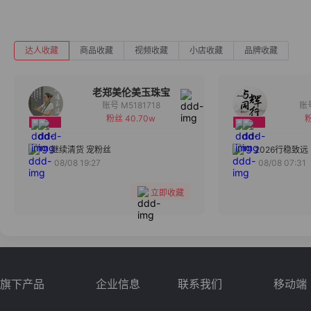
达人收藏
商品收藏
视频收藏
小店收藏
品牌收藏
老郑美伦美玉珠宝
账号 M5181718
粉丝 40.70w
粉
备注
分组
继续清货 宠粉丝
2026行稳致远
08/08 19:27
08/08 07:31
收藏
立即收藏
旗下产品
企业信息
联系我们
移动端