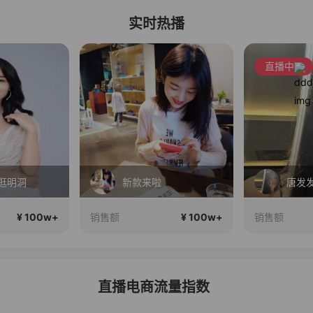
实时热播
直播中
逛明洞
新款来啦
唐发
¥ 100w+
¥ 100w+
销售额
销售额
直播电商流量指数