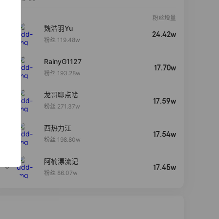
粉丝增量
魏浩羽Yu
24.42w
粉丝 119.48w
RainyG1127
17.70w
粉丝 193.28w
龙哥聊点啥
17.59w
粉丝 271.37w
西热力江
4
17.54w
粉丝 198.80w
阿楠漂流记
5
17.45w
粉丝 86.07w