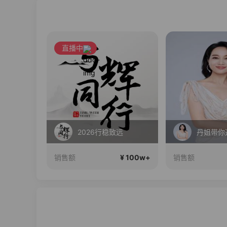
直播中
你回家
2026行稳致远
丹姐带你
¥ 100w+
¥ 100w+
销售额
销售额