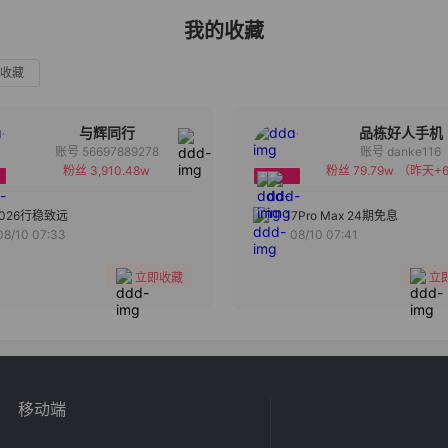
我的收藏
收藏
与辉同行
品栋好人手机
账号 56697889278
账号 danke116
粉丝 3,910.48w
粉丝 79.79w
（昨天+6
备注
备注
分组
分组
2026行稳致远
17Pro Max 24期免息
08/10 07:33
08/10 07:41
收藏
收藏
立即收藏
立
移动端