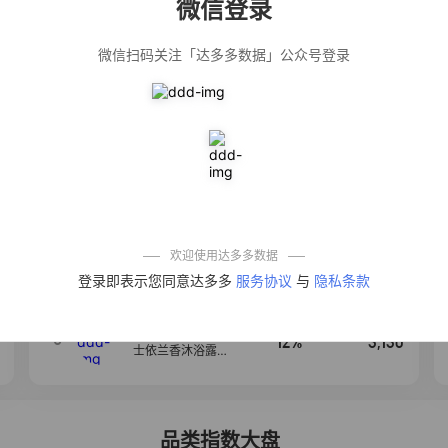
微信登录
佣金
热推达人
微信扫码关注「达多多数据」公众号登录
公仔牌顽渍净洗
20%
4,871
衣粉轻松搓洗去
污渍除菌除螨3倍
洁净去渍家用去
黄
【净浮生】油污
28%
4,871
净厨房油烟机去
重油污去油王污
渍清洁剂油烟净
清洗剂
一品欢【10包鲜
10%
4,236
凉皮】红油麻酱
鲜凉皮现做现发
免煮开袋即食劲
欢迎使用达多多数据
道爽口
麦醉侠 湿凉皮7袋
4
5%
3,158
登录即表示您同意达多多
服务协议
与
隐私条款
*310g/袋红油麻
酱凉皮开袋即食
现做现发
【爆款推荐】力
5
12%
3,130
士依兰香沐浴露
持久留香经典幽
莲家庭装官方正
品
品类指数大盘