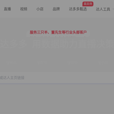
最高佣
直播
视频
小店
品牌
达多多甄选
达人工具
行业价格屠夫，年卡会员低至798/年
服务三只羊、董先生等行业头部客户
行业价格屠夫，年卡会员低至798/年
服务三只羊、董先生等行业头部客户
达多多
用数据助力直播决
搜商品
搜直播
搜视频
搜小店