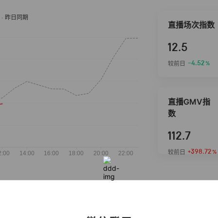
直播场次指数
12.5
-4.52
较前日
%
直播GMV指
数
112.7
+398.72
较前日
%
抖音热推商品
完整榜单
2026-08-09