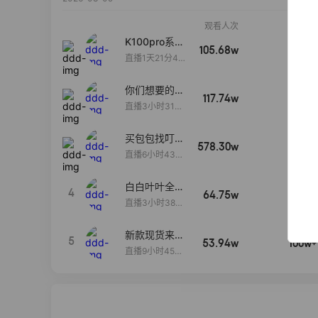
观看人次
销售额
K100pro系列
105.68w
100w+
新品预约中~
直播1天21分40
秒
你们想要的
117.74w
100w+
包！终于来
直播3小时31分
了！包你满
30秒
意！
买包包找叮
578.30w
100w+
当,一折购！
直播6小时43分
2秒
白白叶叶全品
4
64.75w
100w+
类好物补贴节
直播3小时38分
~
57秒
新款现货来了
5
53.94w
100w+
～
直播9小时45分
2秒