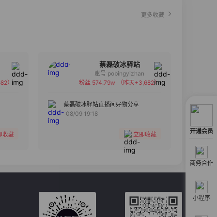
更多收藏
蔡磊破冰驿站
账号 pobingyizhan
82）
粉丝 574.79w
（昨天+3,682）
备注
分组
蔡磊破冰驿站直播间好物分享
08/09 19:18
收藏
开通会员
即收藏
立即收藏
商务合作
小程序