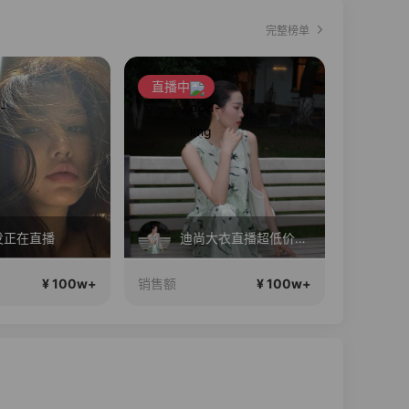
完整榜单
直播中
直播中
发正在直播
迪尚大衣直播超低价等你来抢！
1
¥ 100w+
¥ 100w+
销售额
销售额