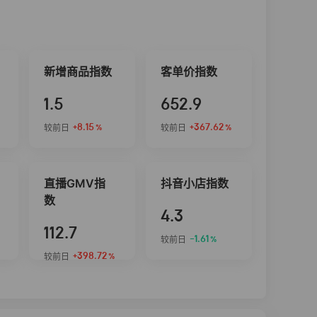
新增商品指数
客单价指数
1.5
652.9
+8.15
+367.62
较前日
较前日
%
%
直播GMV指
抖音小店指数
数
4.3
112.7
-1.61
较前日
%
+398.72
较前日
%