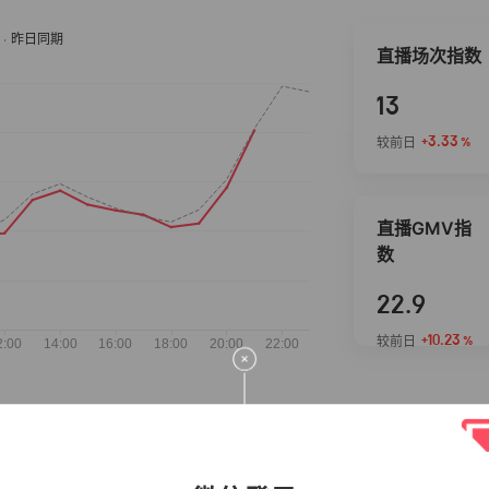
直播场次指数
13
+3.33
较前日
%
直播GMV指
数
22.9
+10.23
较前日
%
抖音热推商品
完整榜单
2026-08-05