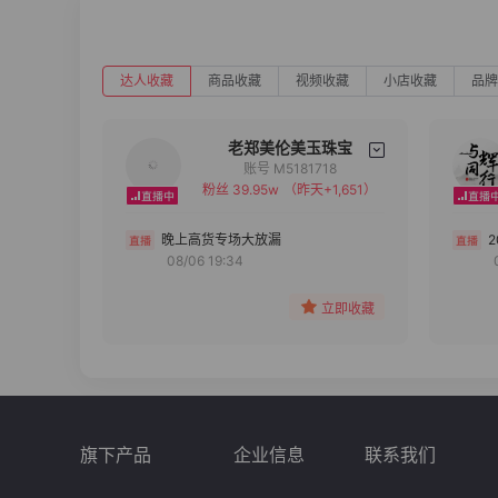
达人收藏
商品收藏
视频收藏
小店收藏
品牌
老郑美伦美玉珠宝
账号 M5181718
粉丝 39.95w
（昨天+1,651）
备注
分组
晚上高货专场大放漏
08/06 19:34
收藏
立即收藏
旗下产品
企业信息
联系我们