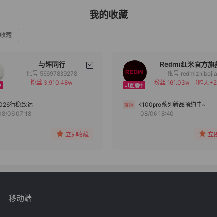
我的收藏
收藏
与辉同行
Redmi红米官方旗
账号 56697889278
账号 redmizhiboji
粉丝 3,910.48w
粉丝 161.03w
（昨天+2
备注
备注
分组
分组
2026行稳致远
K100pro系列新品预约中~
08/06 07:18
08/06 18:40
收藏
收藏
立即收藏
立
移动端