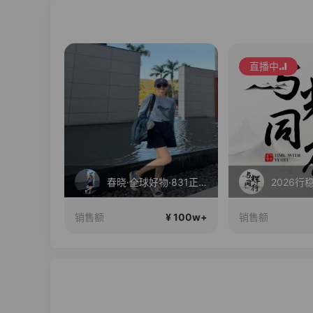
直播中
直播中
春晓·全球好物·831正在直播
2026行稳致远
爱生
¥ 100w+
¥ 100w+
销售额
销售额