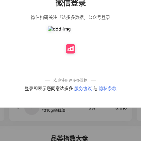
微信登录
佣金
热推达人
微信扫码关注「达多多数据」公众号登录
【净浮生】油污
28%
5,199
净厨房油烟机去
重油污去油王污
渍清洁剂油烟净
清洗剂
公仔牌顽渍净洗
20%
5,177
衣粉轻松搓洗去
污渍除菌除螨3倍
洁净去渍家用去
黄
【75只装】手提
50%
4,303
式垃圾袋子穿绳
加厚家用宿舍塑
料袋厨房抽绳式
欢迎使用达多多数据
垃圾袋
一品欢【10包鲜
4
10%
4,286
登录即表示您同意达多多
服务协议
与
隐私条款
凉皮】红油麻酱
鲜凉皮现做现发
免煮开袋即食劲
道爽口
麦醉侠 湿凉皮7袋
5
5%
3,816
*310g/袋红油麻
酱凉皮开袋即食
现做现发
品类指数大盘