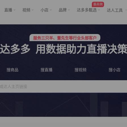
最高佣
直播
视频
小店
品牌
达多多甄选
达人工具
行业价格屠夫，年卡会员低至798/年
服务三只羊、董先生等行业头部客户
行业价格屠夫，年卡会员低至798/年
达多多
用数据助力直播决
服务三只羊、董先生等行业头部客户
搜商品
搜直播
搜视频
搜小店