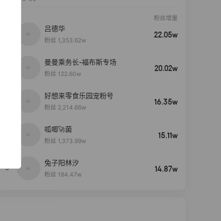
粉丝增量
吕德华
22.05w
粉丝 1,353.62w
曼曼乘务长-福布斯专场
20.02w
粉丝 122.60w
好想来零食乐园宠粉号
16.35w
粉丝 2,214.66w
呱唧🚀菌
4
15.11w
粉丝 1,373.99w
兔子阳林汐
5
14.87w
粉丝 184.47w