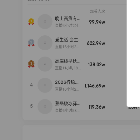
观看人次
销售额
晚上高货专场
99.94w
100w+
大放漏
直播4小时2分5
8秒
爱生活 会生
622.94w
100w+
活
直播16小时24
分31秒
高端线早秋现
138.02w
100w+
货首发
直播11小时18分
50秒
2026行稳致
4
1,146.69w
100w+
远
直播16小时20
分34秒
蔡磊破冰驿站
5
119.36w
100w+
直播间好物分
直播5小时58分
享
23秒