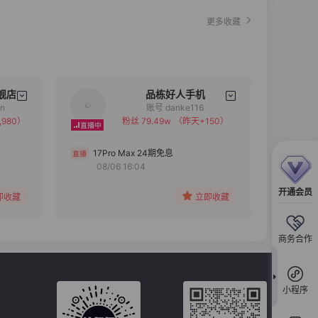
更多收藏
舰店
品栋好人手机
an
账号 danke116
,980）
粉丝 79.49w
（昨天+150）
备注
分组
17Pro Max 24期免息
08/06 16:04
收藏
开通会员
即收藏
立即收藏
商务合作
小程序