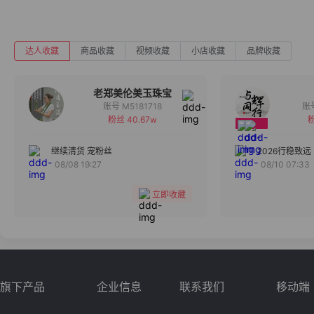
达人收藏
商品收藏
视频收藏
小店收藏
品牌收藏
老郑美伦美玉珠宝
账号 M5181718
粉丝 40.67w
粉
备注
分组
继续清货 宠粉丝
2026行稳致远
08/08 19:27
08/10 07:33
收藏
立即收藏
旗下产品
企业信息
联系我们
移动端