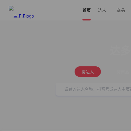
首页
达人
商品
达多
搜达人
搜商品