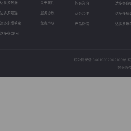
达多多数据
关于我们
购买咨询
达多多数
达多多甄选
服务协议
商务合作
达多多甄
达多多爆单宝
免责声明
产品反馈
达多多爆
达多多CRM
皖公网安备 34019202002109号
皖
数据通