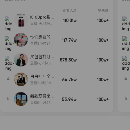
观看人次
销售额
K100pro系列
110.01w
100w+
新品预约中~
直播1天45分45
秒
你们想要的
117.74w
100w+
包！终于来
直播3小时31分
了！包你满
30秒
意！
买包包找叮
578.30w
100w+
当,一折购！
直播6小时43分
2秒
白白叶叶全品
4
4
64.75w
100w+
类好物补贴节
直播3小时38分
~
57秒
新款现货来了
5
5
53.94w
100w+
～
直播9小时45分
2秒