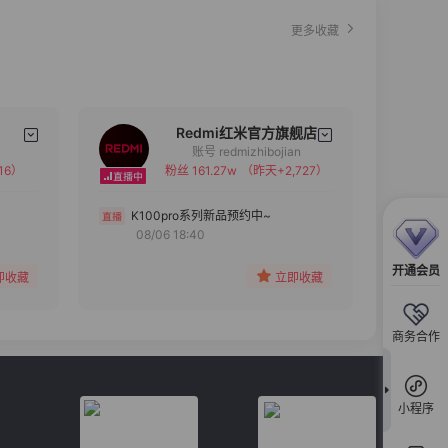
更多收藏
Redmi红米官方旗舰店
账号 redmizhibojian
16）
粉丝 161.27w
（昨天+2,727）
备注
分组
K100pro系列新品预约中~
08/06 18:40
收藏
开通会员
即收藏
立即收藏
商务合作
小程序