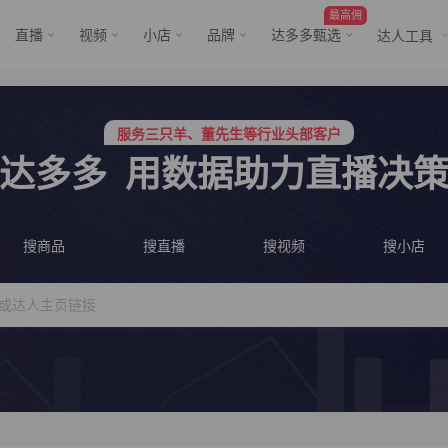
最高佣
直播
视频
小店
品牌
达多多甄选
达人工具
服务三只羊、董先生等行业头部客户
行业价格屠夫，年卡会员低至798/年
服务三只羊、董先生等行业头部客户
行业价格屠夫，年卡会员低至798/年
达多多
用数据助力直播决
搜商品
搜直播
搜视频
搜小店