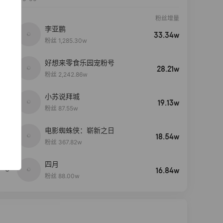
粉丝增量
李亚鹏
33.34w
粉丝 1,285.30w
好想来零食乐园宠粉号
28.21w
粉丝 2,242.86w
小苏说拜城
19.13w
粉丝 87.55w
电影蜘蛛侠：崭新之日
4
18.54w
粉丝 367.82w
四月
5
16.84w
粉丝 88.00w