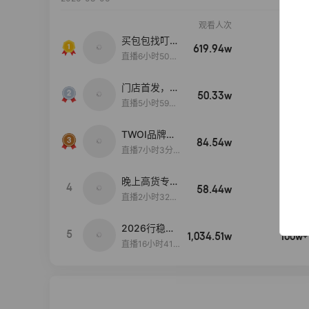
观看人次
销售额
买包包找叮
619.94w
100w+
当,一折购！
直播6小时50分
17秒
门店首发，秋
50.33w
100w+
款大上新！！
直播5小时59分
26秒
TWOI品牌直
84.54w
100w+
播间新款上
直播7小时3分5
新！！！
9秒
晚上高货专场
4
58.44w
100w+
大放漏
直播2小时32分
42秒
2026行稳致
5
1,034.51w
100w+
远
直播16小时41
分3秒