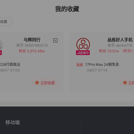
我的收藏
收藏
与辉同行
品栋好人手机
账号 56697889278
账号 danke116
粉丝 3,910.48w
粉丝 79.51w
（昨天+
备注
备注
分组
分组
2026行稳致远
17Pro Max 24期免息
08/07 07:06
08/07 07:14
收藏
收藏
立即收藏
立
移动端