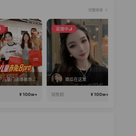
完整榜单
直播中
直播中
李宁儿童门店爆款赤兔8pro终于有货了，全网销冠刷新历史底价
南瓜在这里
娘
¥ 100w+
¥ 100w+
销售额
销售额