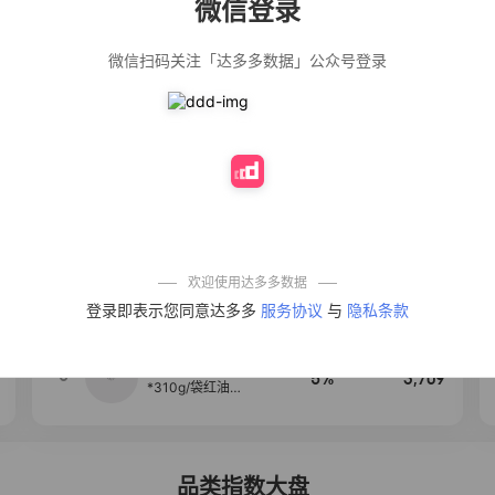
微信登录
佣金
热推达人
微信扫码关注「达多多数据」公众号登录
【净浮生】油污
28%
5,271
净厨房油烟机去
重油污去油王污
渍清洁剂油烟净
清洗剂
公仔牌顽渍净洗
20%
5,149
衣粉轻松搓洗去
污渍除菌除螨3倍
洁净去渍家用去
黄
一品欢【10包鲜
10%
4,321
凉皮】红油麻酱
鲜凉皮现做现发
免煮开袋即食劲
欢迎使用达多多数据
道爽口
艾草抽绳式免撕
4
50%
4,154
登录即表示您同意达多多
服务协议
与
隐私条款
垃圾袋大号特厚
自动收口厨房家
用宿舍不脏手实
惠装
麦醉侠 湿凉皮7袋
5
5%
3,709
*310g/袋红油麻
酱凉皮开袋即食
现做现发
品类指数大盘