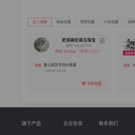
达人收藏
商品收藏
视频收藏
小店收藏
品牌
老郑美伦美玉珠宝
账号 M5181718
粉丝 39.99w
（昨天+1,112）
备注
分组
晚上高货专场大放漏
08/06 19:34
收藏
立即收藏
旗下产品
企业信息
联系我们