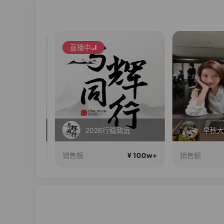
直播中
 24期免息
2026行稳致远
早秋大新
¥ 100w+
¥ 100w+
销售额
销售额