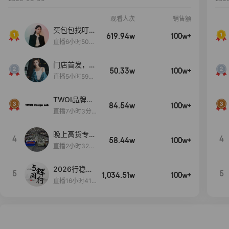
观看人次
销售额
买包包找叮
619.94w
100w+
当,一折购！
直播6小时50分
17秒
门店首发，秋
50.33w
100w+
款大上新！！
直播5小时59分
26秒
TWOI品牌直
84.54w
100w+
播间新款上
直播7小时3分5
新！！！
9秒
晚上高货专场
4
4
58.44w
100w+
大放漏
直播2小时32分
42秒
2026行稳致
5
5
1,034.51w
100w+
远
直播16小时41
分3秒