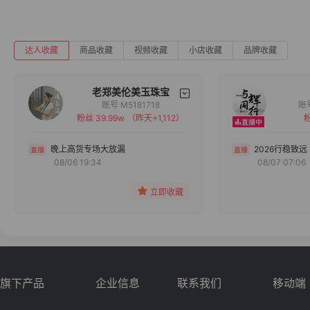
达人收藏
商品收藏
视频收藏
小店收藏
品牌收藏
老郑美伦美玉珠宝
账号 M5181718
粉丝 39.99w
（昨天+1,112）
粉
备注
分组
晚上高货专场大放漏
2026行稳致远
08/06 19:34
08/07 07:06
收藏
立即收藏
旗下产品
企业信息
联系我们
移动端