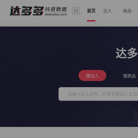
首页
达人
商品
达多
搜达人
搜商品