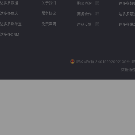
达多多数据
关于我们
购买咨询
达多多数
达多多甄选
服务协议
商务合作
达多多甄
达多多爆单宝
免责声明
产品反馈
达多多爆
达多多CRM
皖公网安备 34019202002109号
皖
数据通