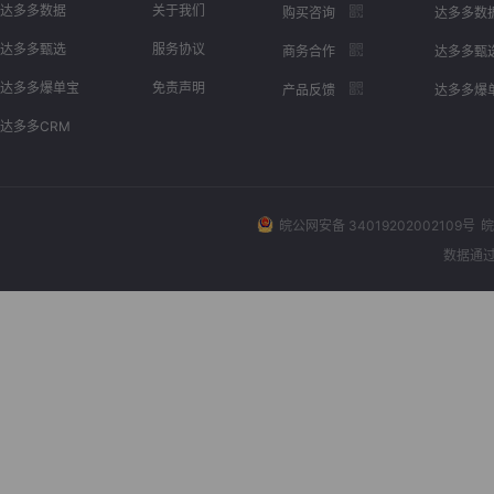
达多多数据
关于我们
购买咨询
达多多数
达多多甄选
服务协议
商务合作
达多多甄
达多多爆单宝
免责声明
产品反馈
达多多爆
达多多CRM
皖公网安备 34019202002109号
皖
数据通