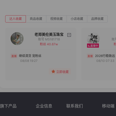
达人收藏
商品收藏
视频收藏
小店收藏
品牌收藏
老郑美伦美玉珠宝
账号 M5181718
粉丝 40.67w
粉
备注
分组
继续清货 宠粉丝
2026行稳致远
08/08 19:27
08/10 07:33
收藏
立即收藏
旗下产品
企业信息
联系我们
移动端