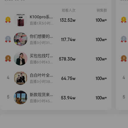
观看人次
销售额
K100pro系列
132.52w
100w+
新品预约中~
直播1天5小时2
0分27秒
你们想要的
117.74w
100w+
包！终于来
直播3小时31分
了！包你满
30秒
意！
买包包找叮
578.30w
100w+
当,一折购！
直播6小时43分
2秒
白白叶叶全品
4
4
64.75w
100w+
类好物补贴节
直播3小时38分
~
57秒
新款现货来了
5
5
53.94w
100w+
～
直播9小时45分
2秒