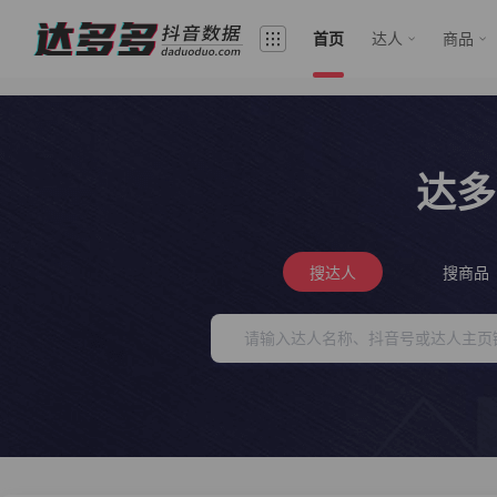
首页
达人
商品
达多
搜达人
搜商品