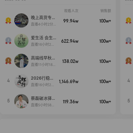
观看人次
销售额
晚上高货专场
99.94w
100w+
大放漏
直播4小时2分5
8秒
爱生活 会生
622.94w
100w+
活
直播16小时24
分31秒
高端线早秋现
138.02w
100w+
货首发
直播11小时18分
50秒
2026行稳致
4
4
1,146.69w
100w+
远
直播16小时20
分34秒
蔡磊破冰驿站
5
5
119.36w
100w+
直播间好物分
直播5小时58分
享
23秒