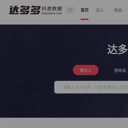
首页
达人
商品
达多
搜达人
搜商品