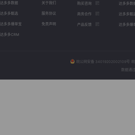
达多多数据
关于我们
购买咨询
达多多数
达多多甄选
服务协议
商务合作
达多多甄
达多多爆单宝
免责声明
产品反馈
达多多爆
达多多CRM
皖公网安备 34019202002109号
皖
数据通