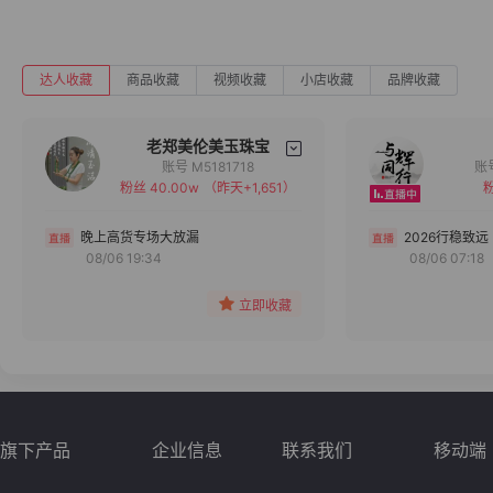
达人收藏
商品收藏
视频收藏
小店收藏
品牌收藏
老郑美伦美玉珠宝
账号 M5181718
粉丝 40.00w
（昨天+1,651）
粉
备注
分组
晚上高货专场大放漏
2026行稳致远
08/06 19:34
08/06 07:18
收藏
立即收藏
旗下产品
企业信息
联系我们
移动端