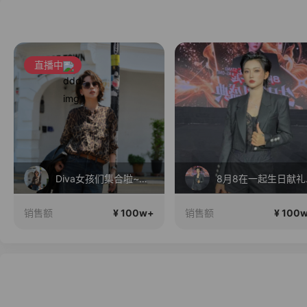
直播中
Diva女孩们集合啦~意大利料特产来啦！
8月
¥ 100w+
¥ 100
销售额
销售额