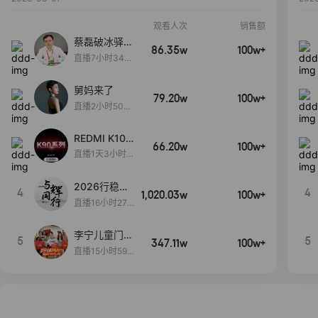
观看人次
销售额
蔡磊破冰驿站
86.35w
100w+
直播间好物分
直播7小时34分
享
3秒
舅妈来了
79.20w
100w+
直播2小时50分
53秒
REDMI K100
66.20w
100w+
Pro系列新品
直播1天3小时1
手机预约开
5分53秒
启！
2026行稳致
4
4
1,020.03w
100w+
远
直播16小时27
分18秒
李宁儿童门店
5
5
347.11w
100w+
爆款赤兔8pr
直播15小时59
o终于有货
分52秒
了，全网销冠
刷新历史底价