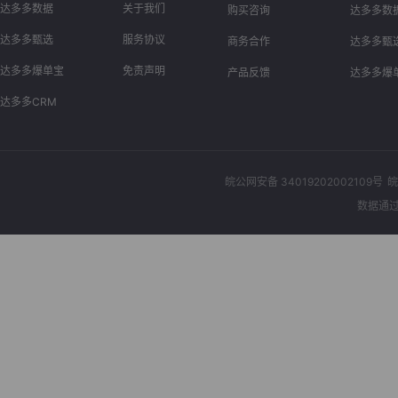
达多多数据
关于我们
购买咨询
达多多数
达多多甄选
服务协议
商务合作
达多多甄
达多多爆单宝
免责声明
产品反馈
达多多爆
达多多CRM
皖公网安备 34019202002109号
皖
数据通