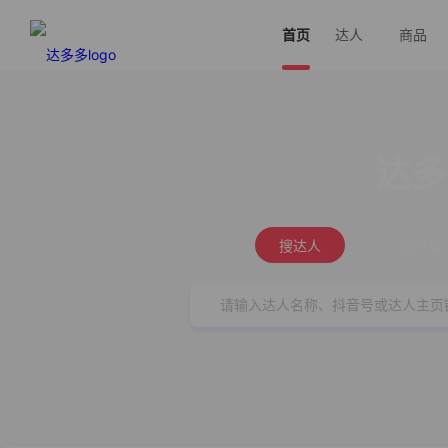
首页
达人
商品
达多
搜达人
搜商品