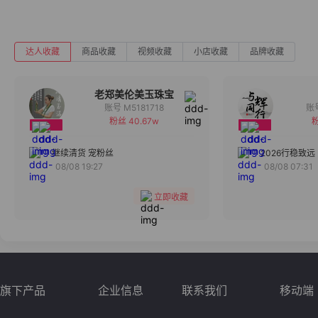
达人收藏
商品收藏
视频收藏
小店收藏
品牌收藏
老郑美伦美玉珠宝
账号 M5181718
粉丝 40.67w
粉
备注
分组
继续清货 宠粉丝
2026行稳致远
08/08 19:27
08/08 07:31
收藏
立即收藏
旗下产品
企业信息
联系我们
移动端