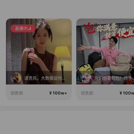
直播中
你们想要的包！终于来了！包你满意！
白白叶叶全品
¥ 100w+
¥ 100
销售额
销售额