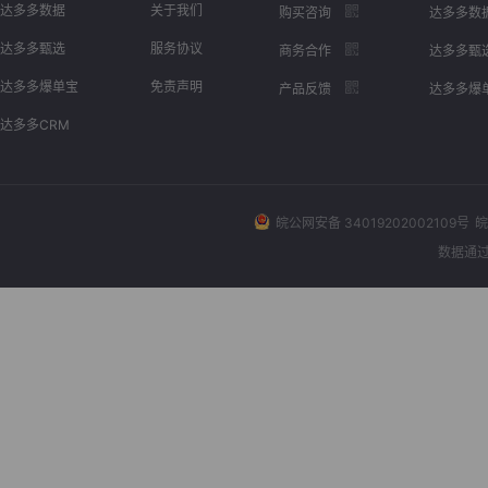
达多多数据
关于我们
购买咨询
达多多数
达多多甄选
服务协议
商务合作
达多多甄
达多多爆单宝
免责声明
产品反馈
达多多爆
达多多CRM
皖公网安备 34019202002109号
皖
数据通