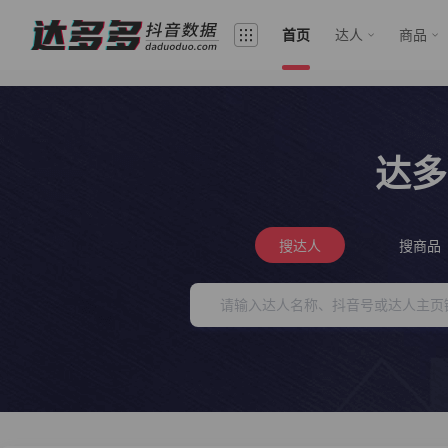
首页
达人
商品
达多
搜达人
搜商品