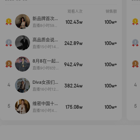
观看人次
销售额
新品牌首次大
102.43w
100w+
上新
直播8小时59分
7秒
高品质会说
242.89w
100w+
话….
直播15小时14
分50秒
8月8在一起
942.49w
100w+
生日献礼盛典
直播9小时6分1
2秒
Diva女孩们集
4
4
382.24w
100w+
合啦~意大利
直播16小时12
料特产来啦！
分
维密中国十周
5
5
175.08w
100w+
年 与你如此
直播16小时48
闪耀 抖音超
分34秒
级品牌日