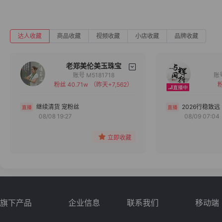
达人收藏
商品收藏
视频收藏
小店收藏
品牌收藏
老郑美伦美玉珠宝
账号 M5181718
粉丝 40.71w
（昨天+7,562）
粉
备注
分组
继续清货 宠粉丝
2026行稳致远
08/08 19:27
08/09 07:04
收藏
立即收藏
旗下产品
企业信息
联系我们
移动端