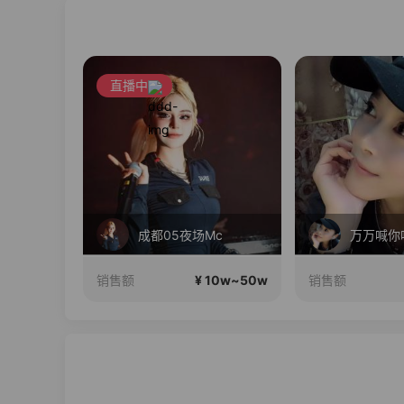
直播中
精彩直播啦
成都05夜场Mc
万万喊你
10w~50w
¥ 10w~50w
销售额
销售额