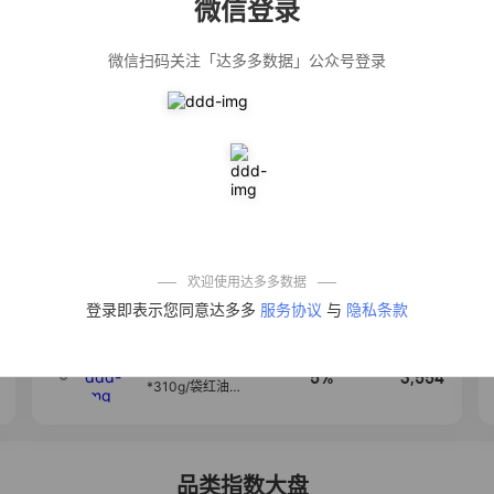
微信登录
佣金
热推达人
微信扫码关注「达多多数据」公众号登录
公仔牌顽渍净洗
20%
5,034
衣粉轻松搓洗去
污渍除菌除螨3倍
洁净去渍家用去
黄
【净浮生】油污
28%
5,031
净厨房油烟机去
重油污去油王污
渍清洁剂油烟净
清洗剂
一品欢【10包鲜
10%
4,241
凉皮】红油麻酱
鲜凉皮现做现发
免煮开袋即食劲
欢迎使用达多多数据
道爽口
艾草抽绳式免撕
4
50%
3,640
登录即表示您同意达多多
服务协议
与
隐私条款
垃圾袋大号特厚
自动收口厨房家
用宿舍不脏手实
惠装
麦醉侠 湿凉皮7袋
5
5%
3,554
*310g/袋红油麻
酱凉皮开袋即食
现做现发
品类指数大盘