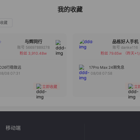
我的收藏
收藏
与辉同行
品栋好人手机
账号 56697889278
账号 danke116
粉丝 3,910.48w
粉丝 79.65w
（昨天+1,
备注
备注
分组
分组
2026行稳致远
17Pro Max 24期免息
08/08 07:31
08/08 07:58
收藏
收藏
立即收藏
立
移动端