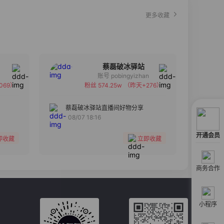
更多收藏
蔡磊破冰驿站
账号 pobingyizhan
069）
粉丝 574.25w
（昨天+276）
备注
分组
蔡磊破冰驿站直播间好物分享
08/07 18:16
收藏
开通会员
即收藏
立即收藏
商务合作
小程序