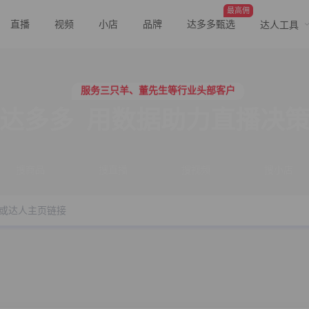
最高佣
直播
视频
小店
品牌
达多多甄选
达人工具
行业价格屠夫，年卡会员低至798/年
服务三只羊、董先生等行业头部客户
行业价格屠夫，年卡会员低至798/年
服务三只羊、董先生等行业头部客户
达多多
用数据助力直播决
搜商品
搜直播
搜视频
搜小店