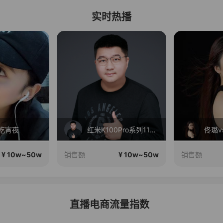
实时热播
吃宵夜
红米K100Pro系列11号发布，现货开售！
佟璐v
¥ 10w~50w
¥ 10w~50w
销售额
销售额
直播电商流量指数