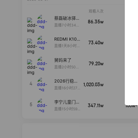
观看人次
销售额
蔡磊破冰驿站
86.35w
100w+
直播间好物分
直播7小时34分
享
3秒
REDMI K100
73.40w
100w+
Pro系列新品
直播1天8小时3
手机预约开
5分58秒
启！
舅妈来了
79.20w
100w+
直播2小时50分
53秒
2026行稳致
4
1,020.03w
100w+
远
直播16小时27
分18秒
李宁儿童门店
5
347.11w
100w+
爆款赤兔8pr
直播15小时59
o终于有货
分52秒
了，全网销冠
刷新历史底价