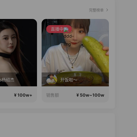
完整榜单
直播中
s杨绍杰
开饭啦～
Q
¥ 100w+
¥ 50w~100w
销售额
销售额