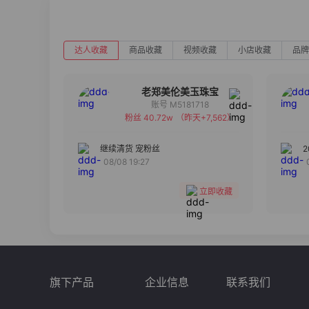
达人收藏
商品收藏
视频收藏
小店收藏
品牌
老郑美伦美玉珠宝
账号 M5181718
粉丝 40.72w
（昨天+7,562）
备注
分组
继续清货 宠粉丝
08/08 19:27
收藏
立即收藏
旗下产品
企业信息
联系我们