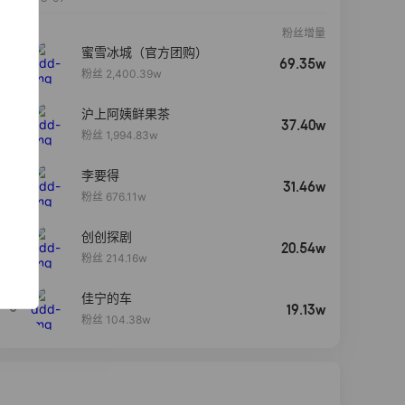
粉丝增量
蜜雪冰城（官方团购）
69.35w
粉丝 2,400.39w
沪上阿姨鲜果茶
37.40w
粉丝 1,994.83w
李要得
31.46w
粉丝 676.11w
创创探剧
4
20.54w
粉丝 214.16w
佳宁的车
5
19.13w
粉丝 104.38w