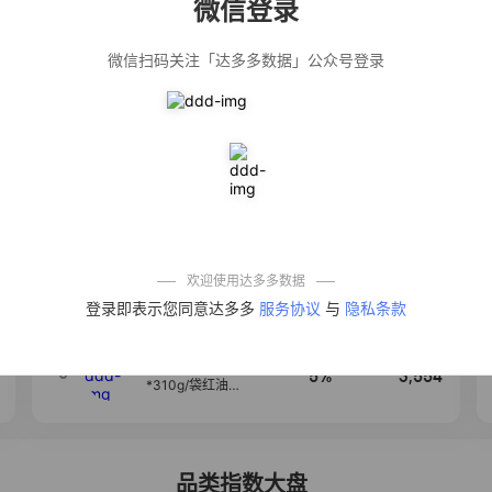
微信登录
佣金
热推达人
微信扫码关注「达多多数据」公众号登录
公仔牌顽渍净洗
20%
5,034
衣粉轻松搓洗去
污渍除菌除螨3倍
洁净去渍家用去
黄
【净浮生】油污
28%
5,031
净厨房油烟机去
重油污去油王污
渍清洁剂油烟净
清洗剂
一品欢【10包鲜
10%
4,241
凉皮】红油麻酱
鲜凉皮现做现发
免煮开袋即食劲
欢迎使用达多多数据
道爽口
艾草抽绳式免撕
4
50%
3,640
登录即表示您同意达多多
服务协议
与
隐私条款
垃圾袋大号特厚
自动收口厨房家
用宿舍不脏手实
惠装
麦醉侠 湿凉皮7袋
5
5%
3,554
*310g/袋红油麻
酱凉皮开袋即食
现做现发
品类指数大盘