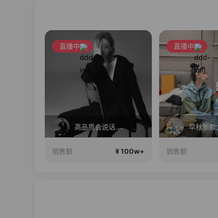
直播中
直播中
配分享～
高品质会说话….
¥ 100w+
¥ 100w+
销售额
销售额