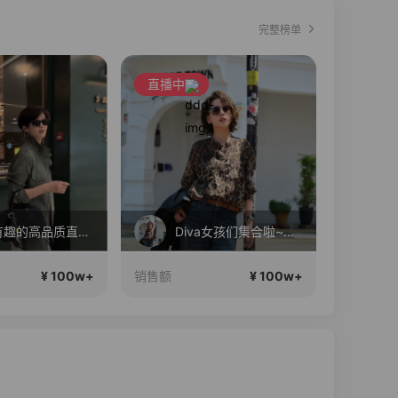
完整榜单
直播中
直播中
一个有趣的高品质直播间~
Diva女孩们集合啦~意大利料特产来啦！
¥ 100w+
¥ 100w+
销售额
销售额