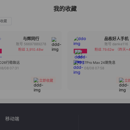
我的收藏
收藏
与辉同行
品栋好人手机
账号 56697889278
账号 danke116
粉丝 3,910.48w
粉丝 79.62w
（昨天+4
备注
备注
分组
分组
2026行稳致远
17Pro Max 24期免息
08/08 07:31
08/08 07:58
收藏
收藏
立即收藏
立
移动端