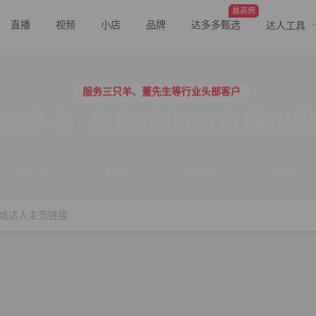
最高佣
直播
视频
小店
品牌
达多多甄选
达人工具
行业价格屠夫，年卡会员低至798/年
服务三只羊、董先生等行业头部客户
行业价格屠夫，年卡会员低至798/年
服务三只羊、董先生等行业头部客户
达多多
用数据助力直播决
搜商品
搜直播
搜视频
搜小店