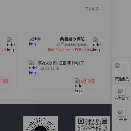
更多收藏
蔡磊破冰驿站
账号 pobingyizhan
69）
粉丝 574.23w
（昨天+2,894）
备注
分组
蔡磊破冰驿站直播间好物分享
08/07 18:16
收藏
开通会员
即收藏
立即收藏
商务合作
小程序