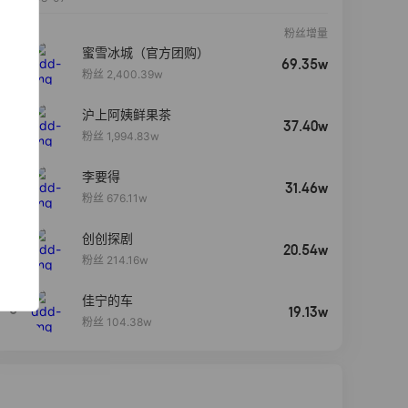
粉丝增量
蜜雪冰城（官方团购）
69.35w
粉丝 2,400.39w
沪上阿姨鲜果茶
37.40w
粉丝 1,994.83w
李要得
31.46w
粉丝 676.11w
创创探剧
4
20.54w
粉丝 214.16w
佳宁的车
5
19.13w
粉丝 104.38w