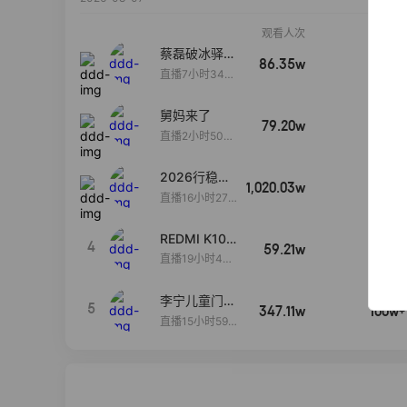
观看人次
销售额
蔡磊破冰驿站
86.35w
100w+
直播间好物分
直播7小时34分
享
3秒
舅妈来了
79.20w
100w+
直播2小时50分
53秒
2026行稳致
1,020.03w
100w+
远
直播16小时27
分18秒
REDMI K100
4
59.21w
100w+
Pro系列新品
直播19小时43
手机预约开
分52秒
启！
李宁儿童门店
5
347.11w
100w+
爆款赤兔8pr
直播15小时59
o终于有货
分52秒
了，全网销冠
刷新历史底价