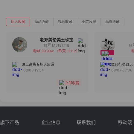
达人收藏
商品收藏
视频收藏
小店收藏
品牌收藏
老郑美伦美玉珠宝
账号 M5181718
粉丝 39.99w
（昨天+1,112）
粉
备注
分组
晚上高货专场大放漏
2026行稳致远
08/06 19:34
08/07 07:06
收藏
立即收藏
旗下产品
企业信息
联系我们
移动端