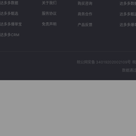
达多多数据
关于我们
购买咨询
达多多数
达多多甄选
服务协议
商务合作
达多多甄
达多多爆单宝
免责声明
产品反馈
达多多爆
达多多CRM
皖公网安备 34019202002109号
皖
数据通