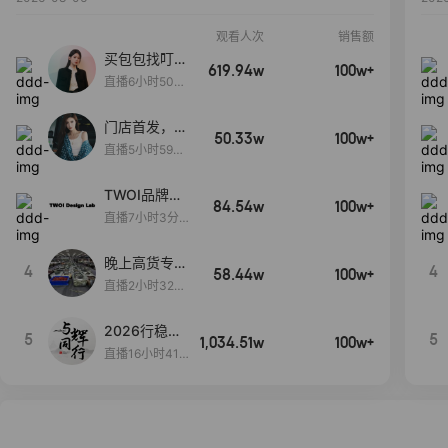
观看人次
销售额
买包包找叮
619.94w
100w+
当,一折购！
直播6小时50分
17秒
门店首发，秋
50.33w
100w+
款大上新！！
直播5小时59分
26秒
TWOI品牌直
84.54w
100w+
播间新款上
直播7小时3分5
新！！！
9秒
晚上高货专场
4
4
58.44w
100w+
大放漏
直播2小时32分
42秒
2026行稳致
5
5
1,034.51w
100w+
远
直播16小时41
分3秒