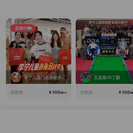
直播中
李宁儿童门店爆款赤兔8pro终于有货了，全网销冠刷新历史底价
王孟南VS丁鹏
¥ 100w+
¥ 100
销售额
销售额