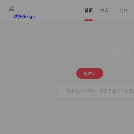
首页
达人
商品
达多
搜达人
搜商品