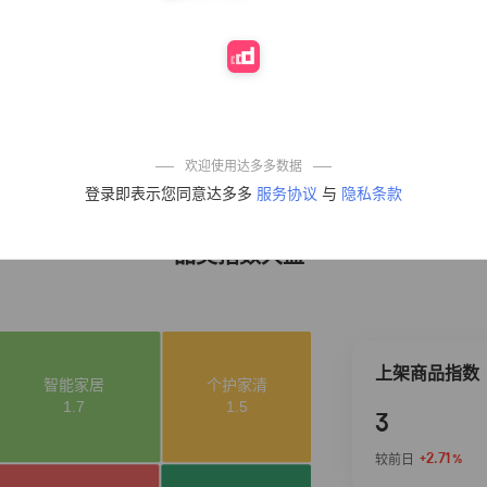
10%
4,321
凉皮】红油麻酱
鲜凉皮现做现发
免煮开袋即食劲
道爽口
艾草抽绳式免撕
4
50%
4,154
垃圾袋大号特厚
自动收口厨房家
用宿舍不脏手实
惠装
麦醉侠 湿凉皮7袋
5
5%
3,709
*310g/袋红油麻
欢迎使用达多多数据
酱凉皮开袋即食
登录即表示您同意达多多
服务协议
与
隐私条款
现做现发
品类指数大盘
上架商品指数
3
+2.71
较前日
%