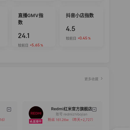
直播GMV指
抖音小店指数
数
4.5
24.1
+0.45
较前日
%
+5.65
较前日
%
更多收藏
Redmi红米官方旗舰店
账号 redmizhibojian
16）
粉丝 161.26w
（昨天+2,727）
备注