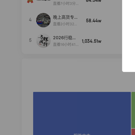
84.54w
100w+
播间新款上
直播7小时3分5
新！！！
9秒
晚上高货专场
4
58.44w
100w+
大放漏
直播2小时32分
42秒
2026行稳致
5
1,034.51w
100w+
远
直播16小时41
分3秒