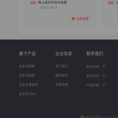
分组
晚上高货专场大放漏
08/06 19:34
收藏
立即收藏
旗下产品
企业信息
联系我们
达多多数据
关于我们
购买咨询
达多多甄选
服务协议
商务合作
达多多爆单宝
免责声明
产品反馈
达多多CRM
皖公网安备 34019202