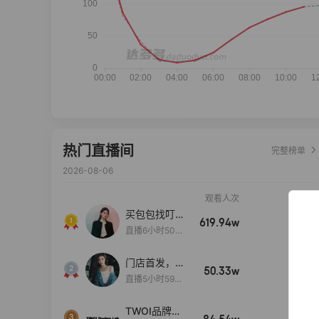
热门直播间
完整榜单
2026-08-06
观看人次
销售额
买包包找叮
619.94w
100w+
当,一折购！
直播6小时50分
17秒
门店首发，秋
50.33w
100w+
款大上新！！
直播5小时59分
26秒
TWOI品牌直