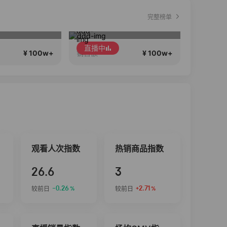
完整榜单
NS正在直播
聊天
王
直播中
¥ 100w+
¥ 100w+
销售额
销售额
观看人次指数
热销商品指数
26.6
3
-0.26
+2.71
较前日
较前日
%
%