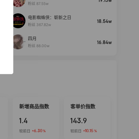
19.13w
粉丝 87.55w
电影蜘蛛侠：崭新之日
4
18.54w
粉丝 367.82w
四月
5
16.84w
粉丝 88.00w
新增商品指数
客单价指数
1.4
143.9
+6.30
+10.15
较前日
较前日
%
%