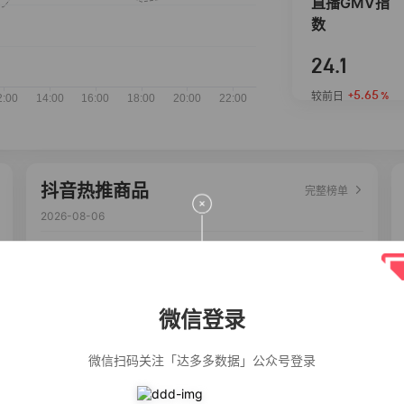
直播GMV指
数
24.1
+5.65
较前日
%
抖音热推商品
完整榜单
2026-08-06
佣金
热推达人
【净浮生】油污
28%
5,271
净厨房油烟机去
重油污去油王污
微信登录
渍清洁剂油烟净
清洗剂
公仔牌顽渍净洗
20%
5,149
衣粉轻松搓洗去
微信扫码关注「达多多数据」公众号登录
污渍除菌除螨3倍
洁净去渍家用去
黄
一品欢【10包鲜