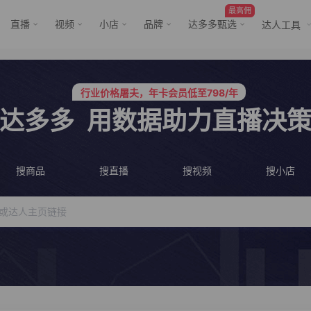
最高佣
直播
视频
小店
品牌
达多多甄选
达人工具
行业价格屠夫，年卡会员低至798/年
服务三只羊、董先生等行业头部客户
行业价格屠夫，年卡会员低至798/年
服务三只羊、董先生等行业头部客户
达多多
用数据助力直播决
搜商品
搜直播
搜视频
搜小店