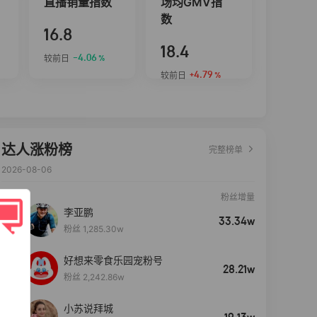
直播销量指数
场均GMV指
数
16.8
18.4
-4.06
较前日
%
+4.79
较前日
%
达人涨粉榜
完整榜单
2026-08-06
粉丝增量
李亚鹏
33.34w
粉丝 1,285.30w
好想来零食乐园宠粉号
28.21w
粉丝 2,242.86w
小苏说拜城