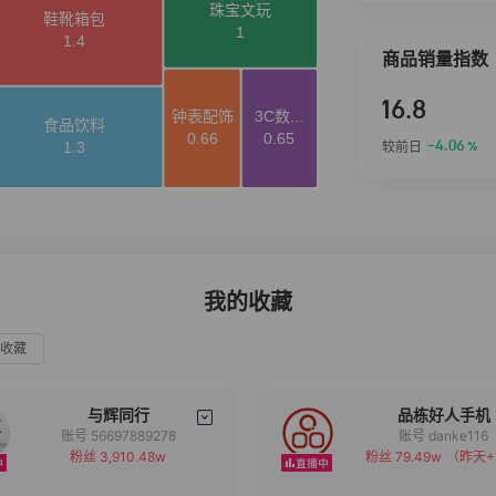
商品销量指数
16.8
-4.06
较前日
%
我的收藏
收藏
与辉同行
品栋好人手机
账号 56697889278
账号 danke116
粉丝 3,910.48w
粉丝 79.49w
（昨天+
备注
备注