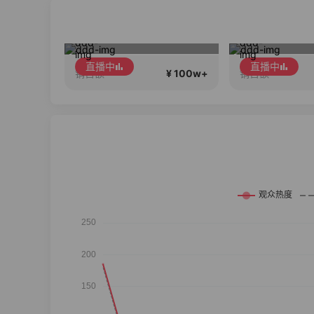
 24期免息
新品X5Pro重磅发布！性能大提升！首发补贴还送千元好礼！
2026行
直播中
直播中
¥ 100w+
¥ 100w+
销售额
销售额