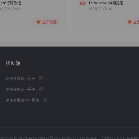
分组
分组
2026行稳致远
17Pro Max 24期免息
08/07 07:06
08/07 07:14
收藏
收藏
立即收藏
立
移动端
达多多数据小程序
达多多甄选小程序
达多多爆单宝小程序
© 2021-2024
002109号
皖ICP备18025558号-20
达多多
，合肥宸业信息科技有限公司，Al