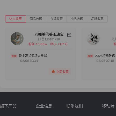
达人收藏
商品收藏
视频收藏
小店收藏
品牌收藏
老郑美伦美玉珠宝
账号 M5181718
粉丝 40.00w
（昨天+1,112）
粉
备注
分组
晚上高货专场大放漏
2026行稳致远
08/06 19:34
08/06 07:18
收藏
立即收藏
旗下产品
企业信息
联系我们
移动端