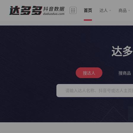
首页
达人
商品
达多
搜达人
搜商品