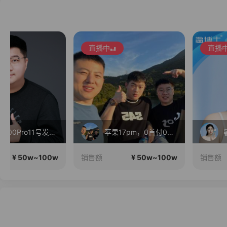
直播中
直播中
苹果17pm，0首付0利息！
暑期狂欢！温博士重磅福利机制
¥ 50w~100w
¥ 50w~10
销售额
销售额