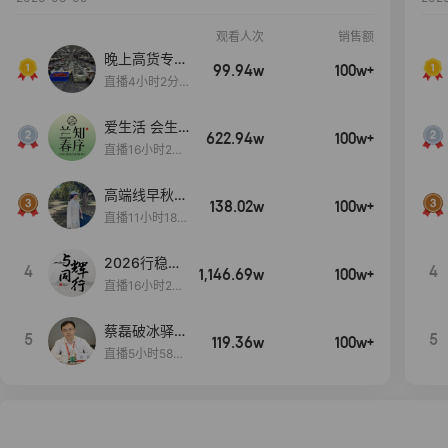
观看人次
销售额
晚上高货专场
99.94w
100w+
大放漏
直播4小时2分5
8秒
爱生活 会生
622.94w
100w+
活
直播16小时24
分31秒
高端线早秋现
138.02w
100w+
货首发
直播11小时18分
50秒
2026行稳致
4
4
1,146.69w
100w+
远
直播16小时20
分34秒
蔡磊破冰驿站
5
5
119.36w
100w+
直播间好物分
直播5小时58分
享
23秒