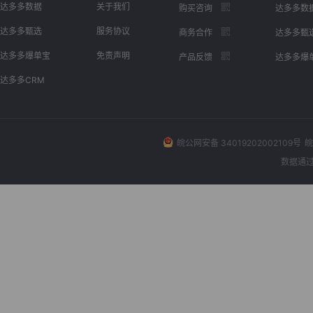
达多多数据
关于我们
购买咨询
达多多数
达多多甄选
服务协议
商务合作
达多多甄
达多多爆单宝
免责声明
产品反馈
达多多爆
达多多CRM
皖公网安备 34019202002109号
皖
数据通