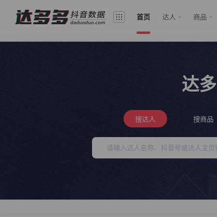
首页
达人
商品
达多
搜达人
搜商品