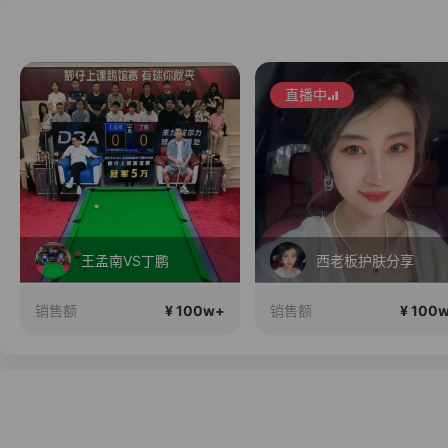
直播中
直播中
西老板护肤分享
新品X5Pro重磅发布！性能大提升！首
¥ 100w+
¥ 100
销售额
销售额