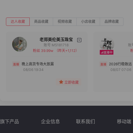
达人收藏
商品收藏
视频收藏
小店收藏
品牌收藏
老郑美伦美玉珠宝
账号 M5181718
粉丝 39.99w
（昨天+1,112）
粉
备注
分组
晚上高货专场大放漏
2026行稳致远
08/06 19:34
08/07 07:06
收藏
立即收藏
旗下产品
企业信息
联系我们
移动端