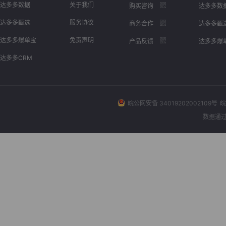
达多多数据
关于我们
购买咨询
达多多数
达多多甄选
服务协议
商务合作
达多多甄
达多多爆单宝
免责声明
产品反馈
达多多爆
达多多CRM
皖公网安备 34019202002109号
皖
数据通