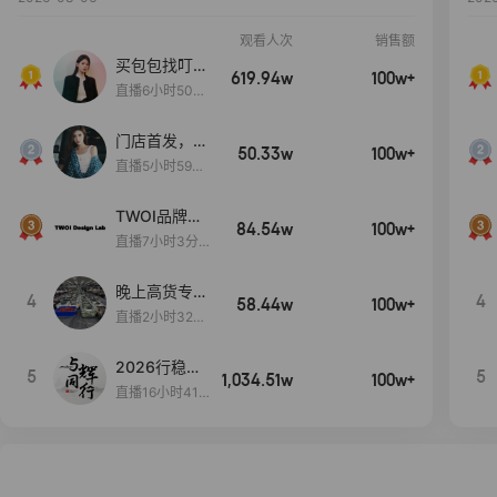
观看人次
销售额
买包包找叮
619.94w
100w+
当,一折购！
直播6小时50分
17秒
门店首发，秋
50.33w
100w+
款大上新！！
直播5小时59分
26秒
TWOI品牌直
84.54w
100w+
播间新款上
直播7小时3分5
新！！！
9秒
晚上高货专场
4
4
58.44w
100w+
大放漏
直播2小时32分
42秒
2026行稳致
5
5
1,034.51w
100w+
远
直播16小时41
分3秒