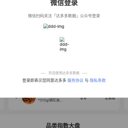
微信登录
佣金
热推达人
微信扫码关注「达多多数据」公众号登录
【净浮生】油污
28%
5,199
净厨房油烟机去
重油污去油王污
渍清洁剂油烟净
清洗剂
公仔牌顽渍净洗
20%
5,177
衣粉轻松搓洗去
污渍除菌除螨3倍
洁净去渍家用去
黄
【75只装】手提
50%
4,303
式垃圾袋子穿绳
加厚家用宿舍塑
料袋厨房抽绳式
欢迎使用达多多数据
垃圾袋
一品欢【10包鲜
4
10%
4,286
登录即表示您同意达多多
服务协议
与
隐私条款
凉皮】红油麻酱
鲜凉皮现做现发
免煮开袋即食劲
道爽口
麦醉侠 湿凉皮7袋
5
5%
3,816
*310g/袋红油麻
酱凉皮开袋即食
现做现发
品类指数大盘