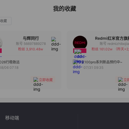
我的收藏
收藏
与辉同行
Redmi红米官方旗
账号 56697889278
账号 redmizhiboji
粉丝 3,910.48w
粉丝 161.02w
（昨天+2,
备注
备注
分组
分组
2026行稳致远
K100pro系列新品预约中~
08/06 07:18
07/31 09:35
收藏
收藏
立即收藏
立
移动端