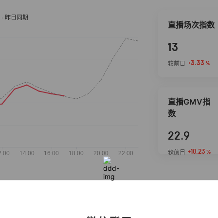
直播场次指数
13
+3.33
较前日
%
直播GMV指
数
22.9
+10.23
较前日
%
抖音热推商品
完整榜单
2026-08-05