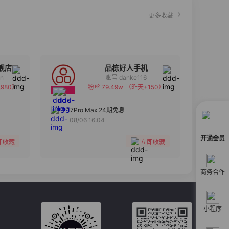
更多收藏
舰店
品栋好人手机
an
账号 danke116
980）
粉丝 79.49w
（昨天+150）
备注
分组
17Pro Max 24期免息
08/06 16:04
收藏
开通会员
即收藏
立即收藏
商务合作
小程序