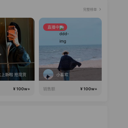
完整榜单
直播中
直播中
大上新啦 抢现货
小喜欢
小
¥ 100w+
¥ 100w+
销售额
销售额