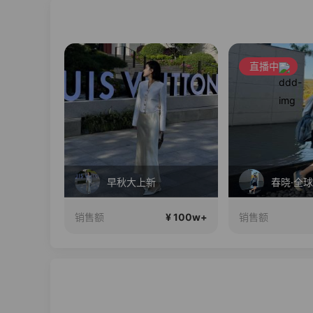
直播中
了算
早秋大上新
¥ 100w+
¥ 100w+
销售额
销售额