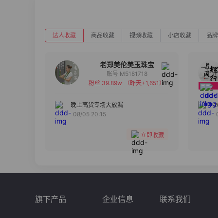
达人收藏
商品收藏
视频收藏
小店收藏
品牌
老郑美伦美玉珠宝
账号 M5181718
粉丝 39.89w
（昨天+1,651）
备注
分组
晚上高货专场大放漏
08/05 20:15
收藏
立即收藏
旗下产品
企业信息
联系我们