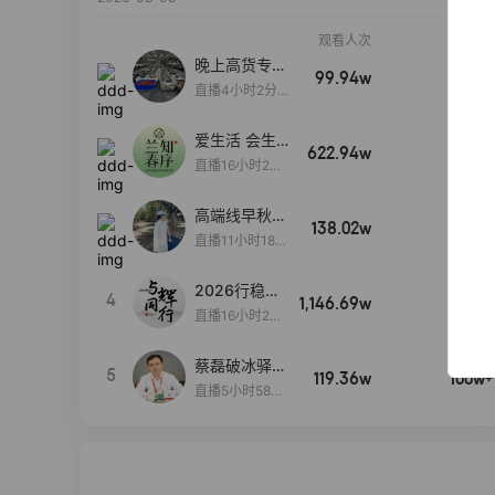
观看人次
销售额
晚上高货专场
99.94w
100w+
大放漏
直播4小时2分5
8秒
爱生活 会生
622.94w
100w+
活
直播16小时24
分31秒
高端线早秋现
138.02w
100w+
货首发
直播11小时18分
50秒
2026行稳致
4
1,146.69w
100w+
远
直播16小时20
分34秒
蔡磊破冰驿站
5
119.36w
100w+
直播间好物分
直播5小时58分
享
23秒