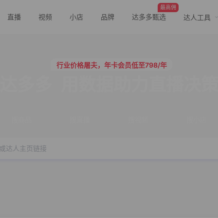
最高佣
直播
视频
小店
品牌
达多多甄选
达人工具
行业价格屠夫，年卡会员低至798/年
服务三只羊、董先生等行业头部客户
行业价格屠夫，年卡会员低至798/年
达多多
用数据助力直播决
服务三只羊、董先生等行业头部客户
搜商品
搜直播
搜视频
搜小店