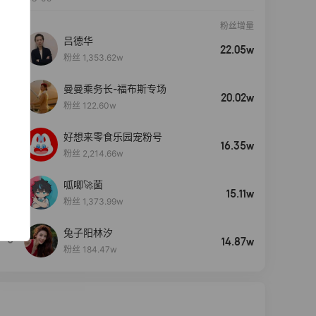
粉丝增量
吕德华
22.05w
粉丝 1,353.62w
曼曼乘务长-福布斯专场
20.02w
粉丝 122.60w
好想来零食乐园宠粉号
16.35w
粉丝 2,214.66w
呱唧🚀菌
4
15.11w
粉丝 1,373.99w
兔子阳林汐
5
14.87w
粉丝 184.47w