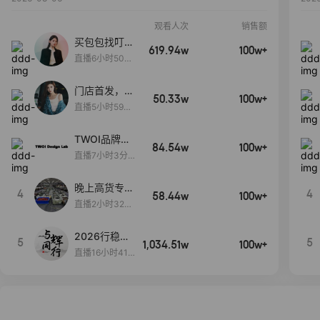
观看人次
销售额
买包包找叮
619.94w
100w+
当,一折购！
直播6小时50分
17秒
门店首发，秋
50.33w
100w+
款大上新！！
直播5小时59分
26秒
TWOI品牌直
84.54w
100w+
播间新款上
直播7小时3分5
新！！！
9秒
晚上高货专场
4
4
58.44w
100w+
大放漏
直播2小时32分
42秒
2026行稳致
5
5
1,034.51w
100w+
远
直播16小时41
分3秒