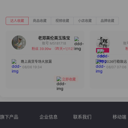
达人收藏
商品收藏
视频收藏
小店收藏
品牌收藏
老郑美伦美玉珠宝
账号 M5181718
粉丝 39.99w
（昨天+1,112）
粉
备注
分组
晚上高货专场大放漏
2026行稳致远
08/06 19:34
08/07 07:06
收藏
立即收藏
旗下产品
企业信息
联系我们
移动端