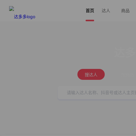
首页
达人
商品
达多
搜达人
搜商品