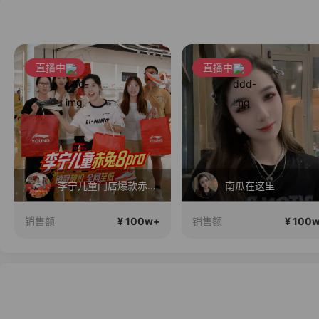
直播中
直播中
李宁儿童门店爆款赤兔8pro终于有货了，全网销冠刷新历史底价
南瓜在这里
¥ 100w+
¥ 100
销售额
销售额