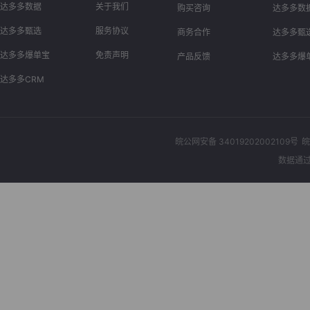
达多多数据
关于我们
购买咨询
达多多数
达多多甄选
服务协议
商务合作
达多多甄
达多多爆单宝
免责声明
产品反馈
达多多爆
达多多CRM
皖公网安备 34019202002109号
皖
数据通