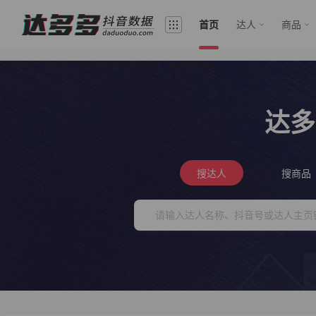
首页
达人
商品
达多
搜达人
搜商品