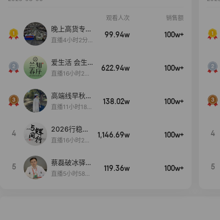
观看人次
销售额
晚上高货专场
99.94w
100w+
大放漏
直播4小时2分5
8秒
爱生活 会生
622.94w
100w+
活
直播16小时24
分31秒
高端线早秋现
138.02w
100w+
货首发
直播11小时18分
50秒
2026行稳致
4
4
1,146.69w
100w+
远
直播16小时20
分34秒
蔡磊破冰驿站
5
5
119.36w
100w+
直播间好物分
直播5小时58分
享
23秒