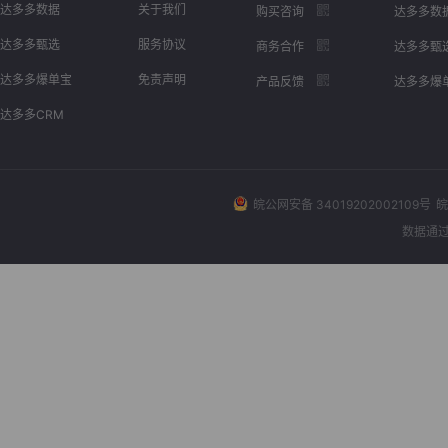
达多多数据
关于我们
购买咨询
达多多数
达多多甄选
服务协议
商务合作
达多多甄
达多多爆单宝
免责声明
产品反馈
达多多爆
达多多CRM
皖公网安备 34019202002109号
皖
数据通