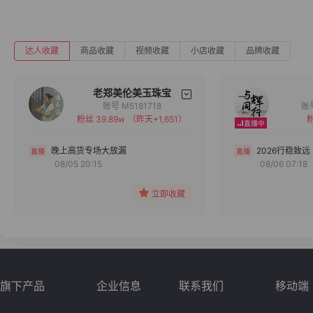
达人收藏
商品收藏
视频收藏
小店收藏
品牌收藏
老郑美伦美玉珠宝
账号 M5181718
粉丝 39.89w
（昨天+1,651）
粉
备注
分组
晚上高货专场大放漏
2026行稳致远
08/05 20:15
08/06 07:18
收藏
立即收藏
旗下产品
企业信息
联系我们
移动端