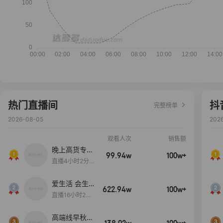
热门直播间
抖
完整榜单
2026-08-05
202
观看人次
销售额
晚上高货专场
99.94w
100w+
大放漏
直播4小时2分5
8秒
爱生活 会生
622.94w
100w+
活
直播16小时24
分31秒
高端线早秋现