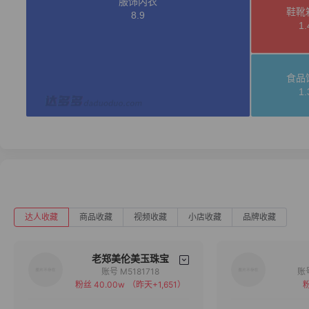
达人收藏
商品收藏
视频收藏
小店收藏
品牌收藏
老郑美伦美玉珠宝
账号 M5181718
粉丝 40.00w
（昨天+1,651）
粉
备注