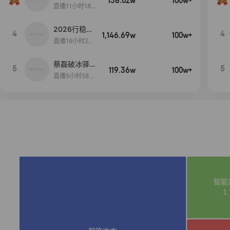
138.02w
100w+
货首发
直播11小时18分
50秒
2026行稳致
4
4
1,146.69w
100w+
远
直播16小时20
分34秒
蔡磊破冰驿站
5
5
119.36w
100w+
直播间好物分
直播5小时58分
享
23秒