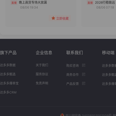
分组
晚上高货专场大放漏
2026行稳致远
08/06 19:34
08/06 07:18
收藏
立即收藏
旗下产品
企业信息
联系我们
移动端
达多多数据
关于我们
购买咨询
达多多数
达多多甄选
服务协议
商务合作
达多多甄
达多多爆单宝
免责声明
产品反馈
达多多爆
达多多CRM
皖公网安备 34019202002109号
皖