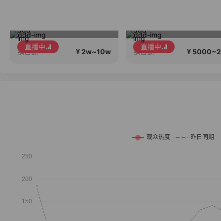
大肚子！试用七天#宝妈，上班族腰带
今日心情佳！
直播中
直播中
¥ 2w~10w
¥ 5000~
销售额
销售额