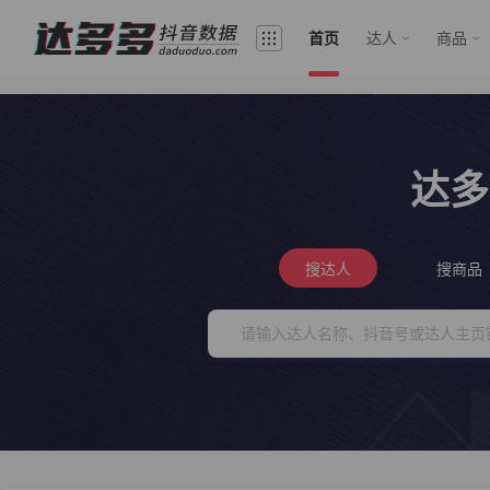
首页
达人
商品
达多
搜达人
搜商品