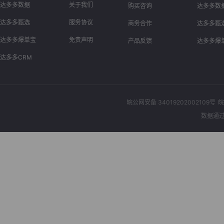
达多多数据
关于我们
购买咨询
达多多数
达多多甄选
服务协议
商务合作
达多多甄
达多多爆单宝
免责声明
产品反馈
达多多爆
达多多CRM
皖公网安备 34019202002109号
皖
数据通