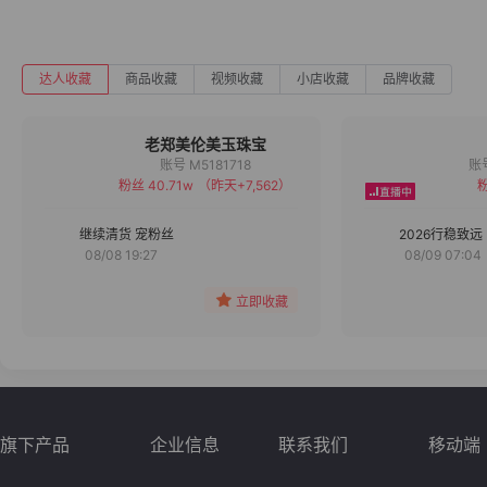
达人收藏
商品收藏
视频收藏
小店收藏
品牌收藏
老郑美伦美玉珠宝
账号 M5181718
粉丝 40.71w
（昨天+7,562）
粉
备注
分组
继续清货 宠粉丝
2026行稳致远
08/08 19:27
08/09 07:04
收藏
立即收藏
旗下产品
企业信息
联系我们
移动端