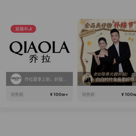
直播中
乔拉夏季上新，好版型更显瘦
白白叶叶全品
¥ 100w+
¥ 100
销售额
销售额