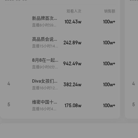
观看人次
销售额
新品牌首次大
102.43w
100w+
上新
直播8小时59分
7秒
高品质会说
242.89w
100w+
话….
直播15小时14
分50秒
8月8在一起
942.49w
100w+
生日献礼盛典
直播9小时6分1
2秒
Diva女孩们集
4
4
382.24w
100w+
合啦~意大利
直播16小时12
料特产来啦！
分
维密中国十周
5
5
175.08w
100w+
年 与你如此
直播16小时48
闪耀 抖音超
分34秒
级品牌日