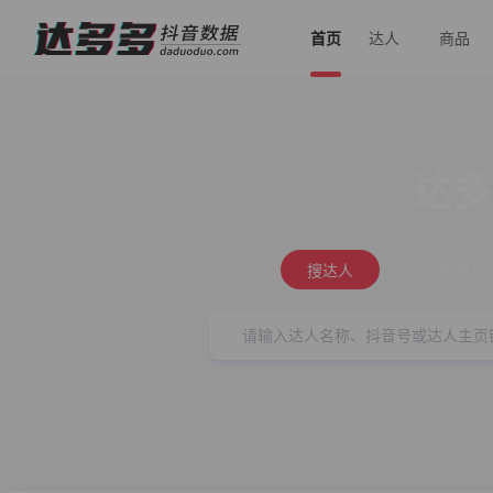
首页
达人
商品
达多
搜达人
搜商品