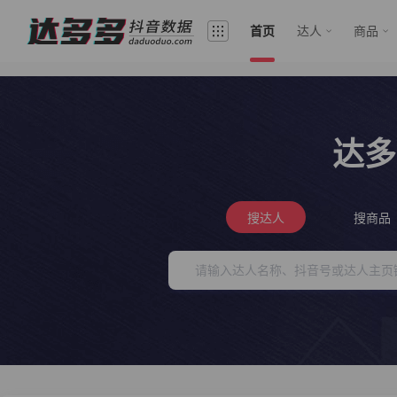
首页
达人
商品
达多
搜达人
搜商品