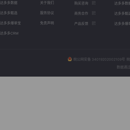
达多多数据
关于我们
购买咨询
达多多数
达多多甄选
服务协议
商务合作
达多多甄
达多多爆单宝
免责声明
产品反馈
达多多爆
达多多CRM
皖公网安备 34019202002109号
皖
数据通