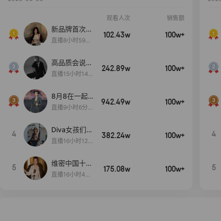
观看人次
销售额
新品牌首次大
102.43w
100w+
上新
直播8小时59分
7秒
高品质会说
242.89w
100w+
话….
直播15小时14
分50秒
8月8在一起
942.49w
100w+
生日献礼盛典
直播9小时6分1
2秒
Diva女孩们集
4
4
382.24w
100w+
合啦~意大利
直播16小时12
料特产来啦！
分
维密中国十周
5
5
175.08w
100w+
年 与你如此
直播16小时48
闪耀 抖音超
分34秒
级品牌日