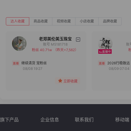
达人收藏
商品收藏
视频收藏
小店收藏
品牌收藏
老郑美伦美玉珠宝
账号 M5181718
粉丝 40.71w
（昨天+7,562）
粉
备注
分组
继续清货 宠粉丝
2026行稳致远
08/08 19:27
08/09 07:04
收藏
立即收藏
旗下产品
企业信息
联系我们
移动端