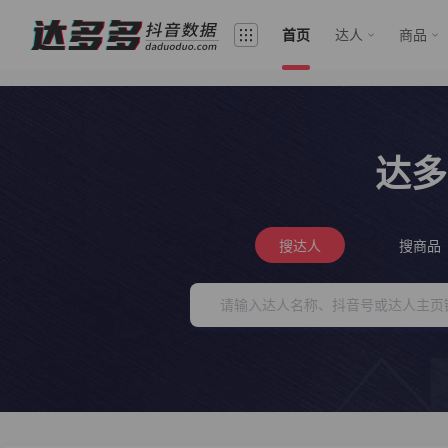
首页
达人
商品
达多
搜达人
搜商品