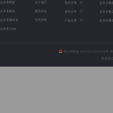
达多多数据
关于我们
购买咨询
达多多数
达多多甄选
服务协议
商务合作
达多多甄
达多多爆单宝
免责声明
产品反馈
达多多爆
达多多CRM
皖公网安备 34019202002109号
皖
数据通