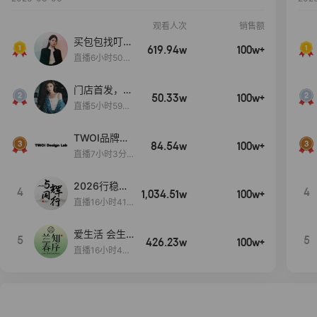
观看人次
销售额
买包包找叮
619.94w
100w+
当,一折购！
直播6小时50分
17秒
门店首发，秋
50.33w
100w+
款大上新！！
直播5小时59分
26秒
TWOI品牌直
84.54w
100w+
播间新款上
直播7小时3分5
新！！！
9秒
2026行稳致
4
4
1,034.51w
100w+
远
直播16小时41
分3秒
爱生活 会生
5
5
426.23w
100w+
活
直播16小时45
分48秒