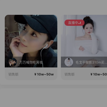
直播中
万万喊你吃宵夜
毛戈平眼影310m买正送
¥ 10w~50w
¥ 10w~5
销售额
销售额