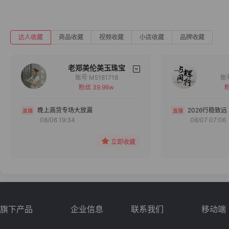
达人收藏
商品收藏
视频收藏
小店收藏
品牌收藏
老郑美伦美玉珠宝
账号 M5181718
粉丝 39.96w
粉
备注
分组
晚上高货专场大放漏
2026行稳致远
08/06 19:34
08/07 07:06
收藏
立即收藏
旗下产品
企业信息
联系我们
移动端