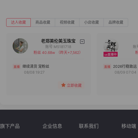
达人收藏
商品收藏
视频收藏
小店收藏
品牌收藏
老郑美伦美玉珠宝
账号 M5181718
粉丝 40.68w
（昨天+7,562）
粉
备注
分组
继续清货 宠粉丝
2026行稳致远
08/08 19:27
08/09 07:04
收藏
立即收藏
旗下产品
企业信息
联系我们
移动端