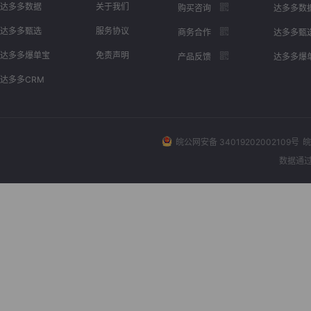
达多多数据
关于我们
购买咨询
达多多数
达多多甄选
服务协议
商务合作
达多多甄
达多多爆单宝
免责声明
产品反馈
达多多爆
达多多CRM
皖公网安备 34019202002109号
皖
数据通