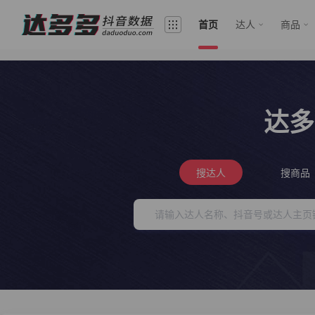
首页
达人
商品
达多
搜达人
搜商品