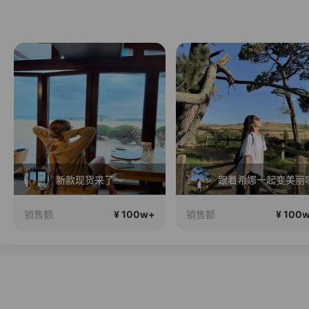
新款现货来了～
跟着希娜一起变美丽
¥ 100w+
¥ 100
销售额
销售额