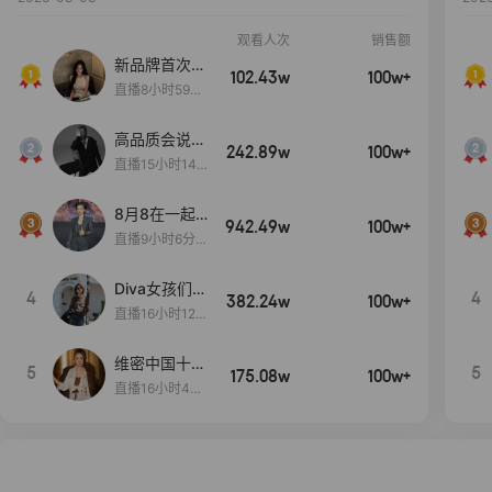
观看人次
销售额
新品牌首次大
102.43w
100w+
上新
直播8小时59分
7秒
高品质会说
242.89w
100w+
话….
直播15小时14
分50秒
8月8在一起
942.49w
100w+
生日献礼盛典
直播9小时6分1
2秒
Diva女孩们集
4
4
382.24w
100w+
合啦~意大利
直播16小时12
料特产来啦！
分
维密中国十周
5
5
175.08w
100w+
年 与你如此
直播16小时48
闪耀 抖音超
分34秒
级品牌日