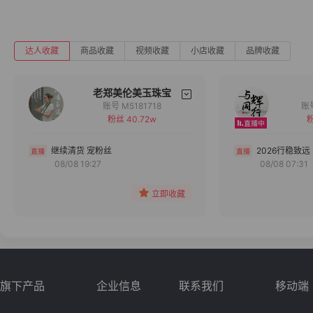
达人收藏
商品收藏
视频收藏
小店收藏
品牌收藏
老郑美伦美玉珠宝
账号 M5181718
粉丝 40.72w
粉
备注
分组
继续清货 宠粉丝
2026行稳致远
08/08 19:27
08/08 07:31
收藏
立即收藏
旗下产品
企业信息
联系我们
移动端