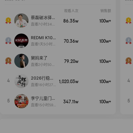
观看人次
销售额
蔡磊破冰驿站
86.35w
100w+
直播间好物分
直播7小时34分
享
3秒
REDMI K100
70.36w
100w+
Pro系列新品
直播1天5小时5
手机预约开
1分32秒
启！
舅妈来了
79.20w
100w+
直播2小时50分
53秒
2026行稳致
4
4
1,020.03w
100w+
远
直播16小时27
分18秒
李宁儿童门店
5
5
347.11w
100w+
爆款赤兔8pr
直播15小时59
o终于有货
分52秒
了，全网销冠
刷新历史底价