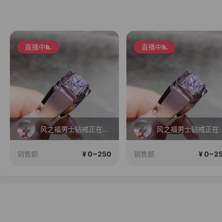
直播中
直播中
风之福男士钻戒正在直播
风之福男士
¥ 0~250
¥ 0~2
销售额
销售额