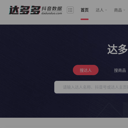
首页
达人
商品
达多
搜达人
搜商品