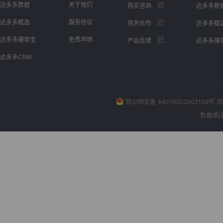
达多多数据
关于我们
购买咨询
达多多数
达多多甄选
服务协议
商务合作
达多多甄
达多多爆单宝
免责声明
产品反馈
达多多爆
达多多CRM
皖公网安备 34019202002109号
皖
数据通