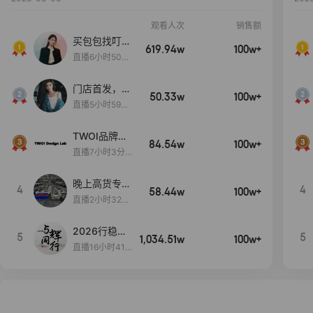
观看人次
销售额
买包包找叮
619.94w
100w+
当,一折购！
直播6小时50分
17秒
门店首发，秋
50.33w
100w+
款大上新！！
直播5小时59分
26秒
TWOI品牌直
84.54w
100w+
播间新款上
直播7小时3分5
新！！！
9秒
晚上高货专场
4
4
58.44w
100w+
大放漏
直播2小时32分
42秒
2026行稳致
5
5
1,034.51w
100w+
远
直播16小时41
分3秒