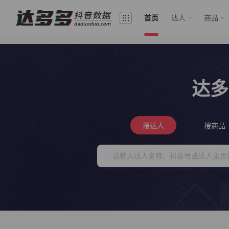
首页
达人
商品
达多
搜达人
搜商品