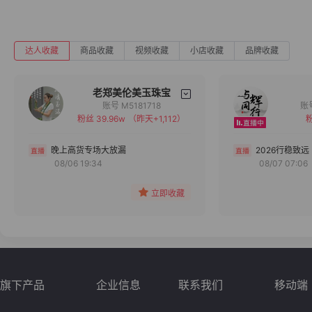
达人收藏
商品收藏
视频收藏
小店收藏
品牌收藏
老郑美伦美玉珠宝
账号 M5181718
粉丝 39.96w
（昨天+1,112）
粉
备注
分组
晚上高货专场大放漏
2026行稳致远
08/06 19:34
08/07 07:06
收藏
立即收藏
旗下产品
企业信息
联系我们
移动端